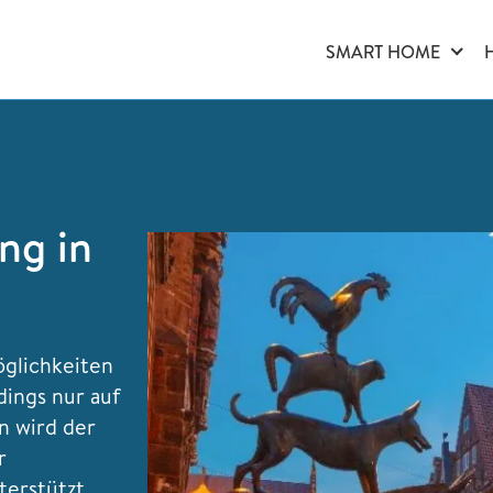
SMART HOME
ng in
glichkeiten
dings nur auf
n wird der
r
erstützt.