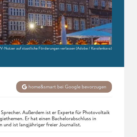
PV-Nutzer auf staatliche Förderungen verlassen
(Adobe / Kavalenkava)
home&smart bei Google bevorzugen
Sprecher. Außerdem ist er Experte für Photovoltaik
ethemen. Er hat einen Bachelorabschluss in
nd ist langjähriger freier Journalist.