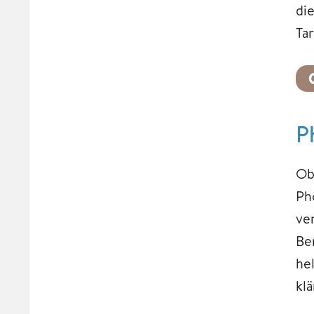
di
Tar
P
Ob
Ph
ve
Be
he
klä