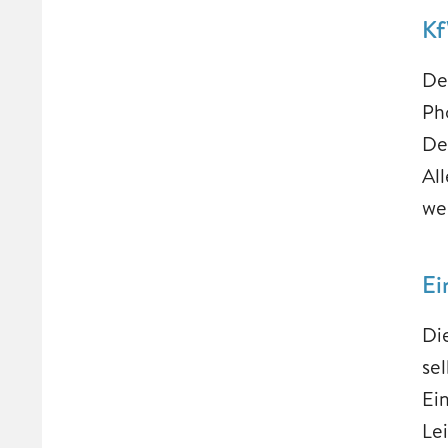
Kf
De
Ph
De
Al
we
Ei
Di
se
Ei
Le