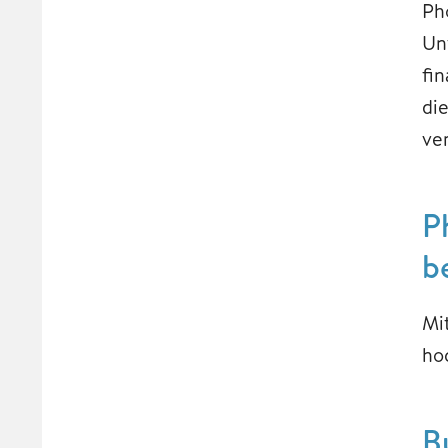
Ph
Un
fi
di
ve
P
b
Mi
ho
B