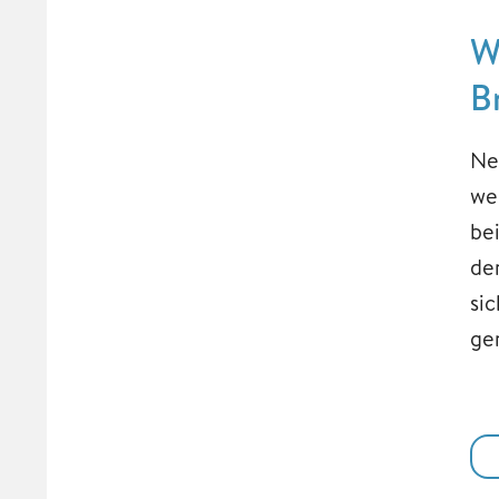
W
B
Ne
we
be
de
si
ge