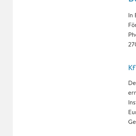
In
Fö
Ph
27
Kf
De
er
In
Eu
Ge