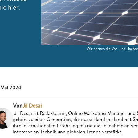
le hier.
Wir nennen die Vor- und Nachtei
 Mai 2024
Von
Jil Desai
Jil Desai ist Redakteurin, Online Marketing Manager un
gehört zu einer Generation, die quasi Hand in Hand mit
ihre internationalen Erfahrungen und die Teilnahme an ve
Interesse an Technik und globalen Trends verstärkt.