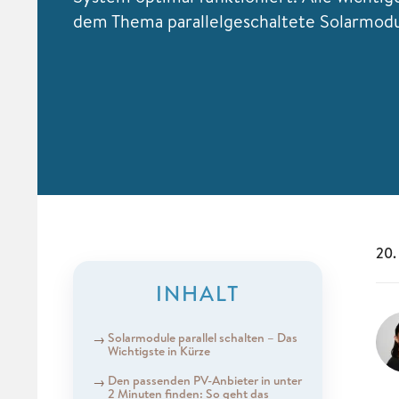
dem Thema parallelgeschaltete Solarmodu
20.
INHALT
Solarmodule parallel schalten – Das
Wichtigste in Kürze
Den passenden PV-Anbieter in unter
2 Minuten finden: So geht das