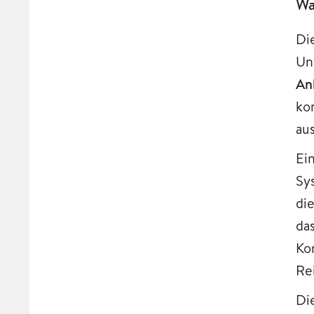
Wa
Di
Un
An
ko
au
Ei
Sy
di
da
Ko
Re
Di