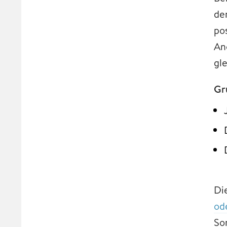
de
po
An
gle
Gr
Di
od
So