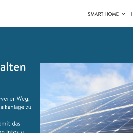
SMART HOME
halten
leverer Weg,
aikanlage zu
amit das
n Infos zu