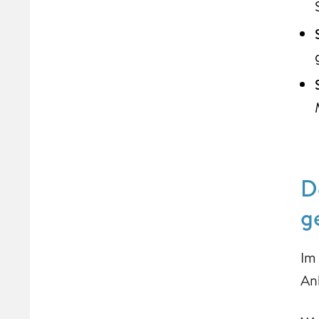
D
g
Im
An