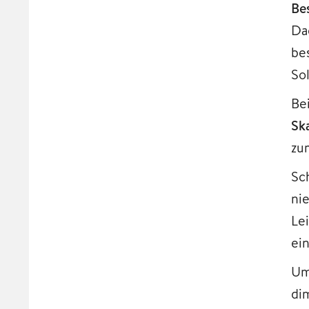
Be
Da
be
So
Be
Ska
zu
Sch
ni
Le
ei
Um
di