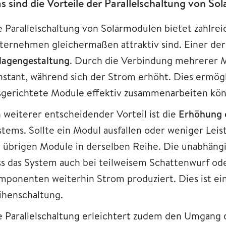
s sind die Vorteile der Parallelschaltung von S
e Parallelschaltung von Solarmodulen bietet zahlrei
ternehmen gleichermaßen attraktiv sind. Einer de
lagengestaltung
. Durch die Verbindung mehrerer M
nstant, während sich der Strom erhöht. Dies ermögli
sgerichtete Module effektiv zusammenarbeiten kö
n weiterer entscheidender Vorteil ist die
Erhöhung d
stems. Sollte ein Modul ausfallen oder weniger Leis
e übrigen Module in derselben Reihe. Die unabhängig
ss das System auch bei teilweisem Schattenwurf od
mponenten weiterhin Strom produziert. Dies ist ein 
ihenschaltung.
e Parallelschaltung erleichtert zudem den Umgang 