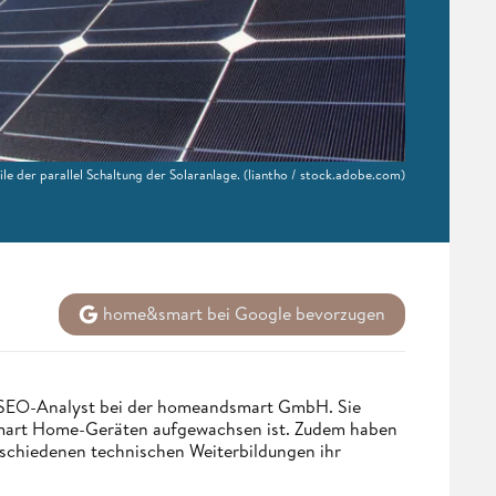
le der parallel Schaltung der Solaranlage.
(liantho / stock.adobe.com)
home&smart bei Google bevorzugen
d SEO-Analyst bei der homeandsmart GmbH. Sie
 Smart Home-Geräten aufgewachsen ist. Zudem haben
rschiedenen technischen Weiterbildungen ihr