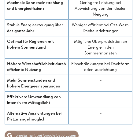
Maximale Sonneneinstrahlung
Geringere Leistung bei
und Energieeffizienz
Abweichung von der idealen
Neigung
Stabile Energieerzeugung über
Weniger effizient bei Ost-West-
das ganze Jahr
Dachausrichtungen
Optimal für Regionen mit
Mögliche Überproduktion an
hohem Sonnenstand
Energie in den
Sommermonaten
Höhere Wirtschaftlichkeit durch
Einschränkungen bei Dachform
effiziente Nutzung
oder -ausrichtung
Mehr Sonnenstunden und
–
höhere Energieeinsparungen
Effektivere Umwandlung von
–
intensivem Mittagslicht
Alternative Ausrichtungen bei
–
Platzmangel möglich
home&smart bei Google bevorzugen