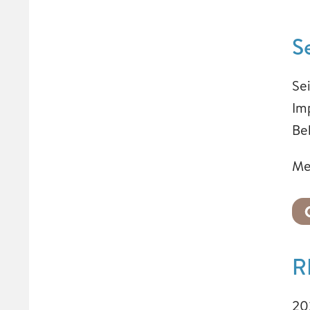
S
Se
Im
Be
Me
R
20