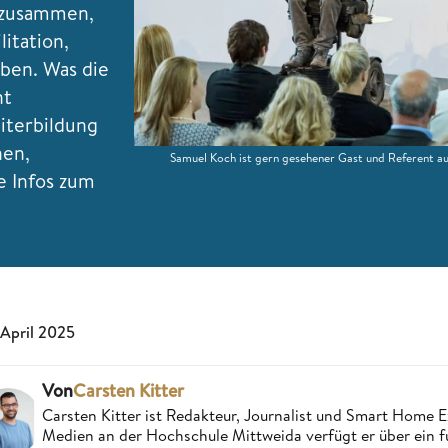
e zusammen,
itation,
eben. Was die
nt
iterbildung
nen,
Samuel Koch ist gern gesehener Gast und Referent a
e Infos zum
 April 2025
Von
Carsten Kitter
Carsten Kitter ist Redakteur, Journalist und Smart Home
Medien an der Hochschule Mittweida verfügt er über ein f