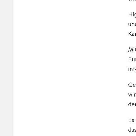
Hi
un
Kar
Mi
Eu
in
Ge
wi
de
Es
da