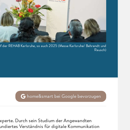
uf der REHAB Karlsruhe, so auch 2025
(Messe Karlsruhe/ Behrendt und
Rausch)
home&smart bei Google bevorzugen
 Experte. Durch sein Studium der Angewandten
undiertes Verständnis für digitale Kommunikation