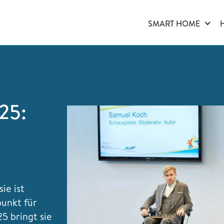
SMART HOME
25:
ie ist
punkt für
5 bringt sie