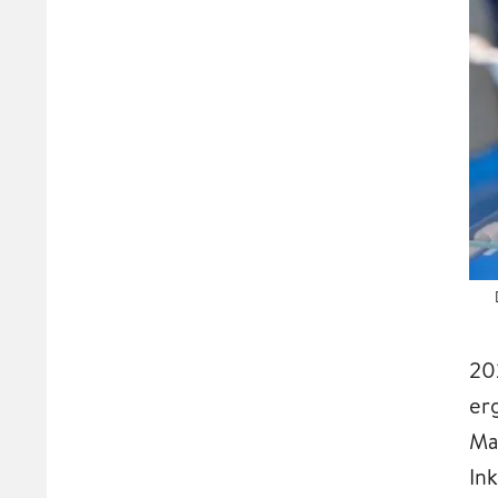
20
er
Ma
Ink