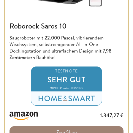
Roborock Saros 10
S
augroboter mit
22.000 Pascal
, vibrierendem
Wischsystem, selbstreinigender All-in-One
Dockingstation und ultraflachem Design mit
7,98
Zentimetern
Bauhöhe!
TESTNOTE
SEHR GUT
90/100 Punkte • 03/2025
1.347,27
€
Zum Shop