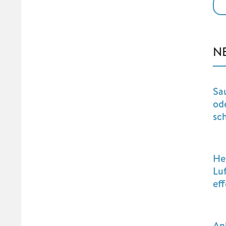
N
Sa
od
sc
He
Lu
eff
An