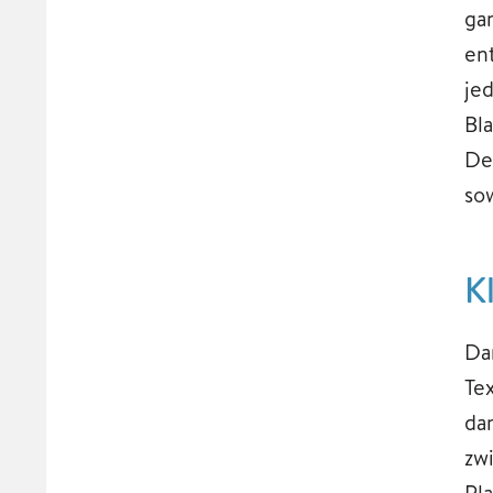
ga
en
je
Bl
De
so
K
Da
Te
da
zw
Pl