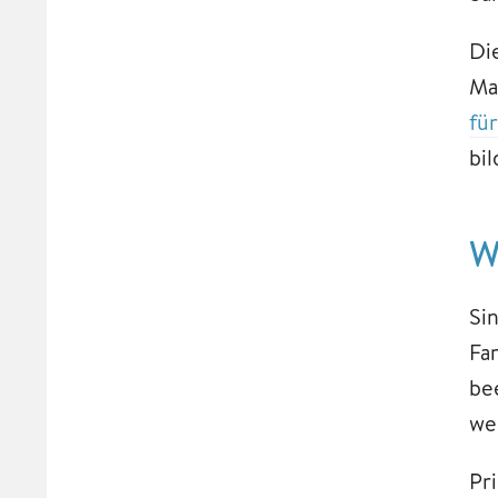
Di
Ma
fü
bi
W
Si
Fa
be
we
Pr