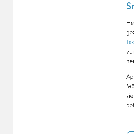
S
He
ge
Te
vo
he
Ap
Mö
si
be