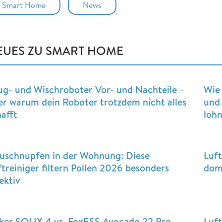
Smart Home
News
EUES ZU SMART HOME
ug- und Wischroboter Vor- und Nachteile –
Wie 
er warum dein Roboter trotzdem nicht alles
und 
hafft
lohn
uschnupfen in der Wohnung: Diese
Luft
ftreiniger filtern Pollen 2026 besonders
dom
ektiv
ker SOLIX 4 vs. FoxESS Avocado 22 Pro
Luft