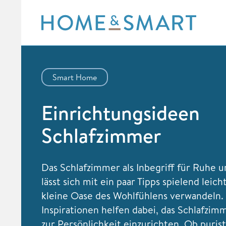
Skip
to
content
Smart Home
Einrichtungsideen
Schlafzimmer
Das Schlafzimmer als Inbegriff für Ruhe 
lässt sich mit ein paar Tipps spielend leich
kleine Oase des Wohlfühlens verwandeln.
Inspirationen helfen dabei, das Schlafzim
zur Persönlichkeit einzurichten. Ob puris