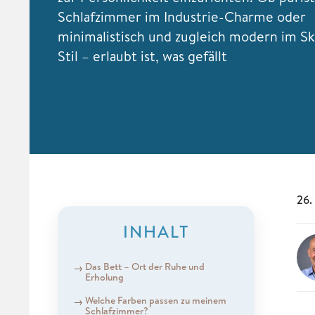
Schlafzimmer im Industrie-Charme oder
minimalistisch und zugleich modern im Sk
Stil – erlaubt ist, was gefällt
26.
INHALT
Das Bett – Ort der Ruhe und
Erholung
Welche Farben passen zu meinem
Schlafzimmer?