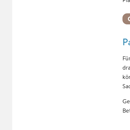
P
Fü
dr
kö
Sa
Ge
Be