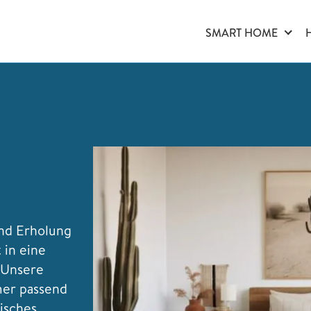
SMART HOME
und Erholung
t in eine
 Unsere
mer passend
tisches