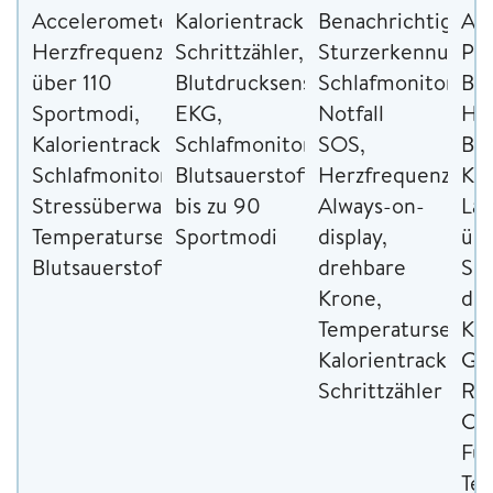
Accelerometer,
Kalorientracker,
Benachrichtigung
Ac
Herzfrequenzmesser,
Schrittzähler,
Sturzerkennung,
Pe
über 110
Blutdrucksensor,
Schlafmonitoring,
Be
Sportmodi,
EKG,
Notfall
He
Kalorientracker,
Schlafmonitoring,
SOS,
Blu
Schlafmonitoring,
Blutsauerstoffsensor,
Herzfrequenzmess
KI-
Stressüberwachung,
bis zu 90
Always-on-
Lau
Temperatursensor,
Sportmodi
display,
üb
Blutsauerstoffmessung
drehbare
Sp
Krone,
dr
Temperatursensor
Kr
Kalorientracker,
Gla
Schrittzähler
Re
Ch
Fun
Tem