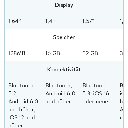
Display
1,64“
1,4“
1,57“
1,4
Speicher
128MB
16 GB
32 GB
32
Konnektivität
Bluetooth
Bluetooth,
Bluetooth
Blu
5.2,
Android 6.0
5.3, iOS 16
iOS
Android 6.0
und höher
oder neuer
höh
und höher,
And
iOS 12 und
un
höher