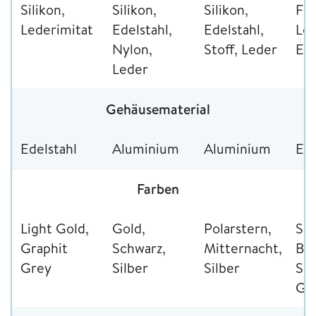
Silikon,
Silikon,
Silikon,
Flu
Lederimitat
Edelstahl,
Edelstahl,
Led
Nylon,
Stoff, Leder
Ede
Leder
Gehäusematerial
Edelstahl
Aluminium
Aluminium
Ede
Farben
Light Gold,
Gold,
Polarstern,
Sch
Graphit
Schwarz,
Mitternacht,
Bra
Grey
Silber
Silber
Sil
Go