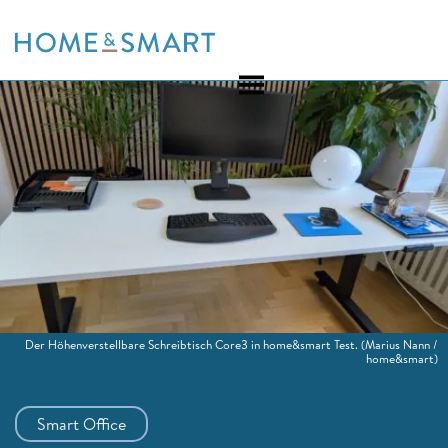
Skip
to
content
Der Höhenverstellbare Schreibtisch Core3 in home&smart Test.
(Marius Nann /
home&smart)
Smart Office