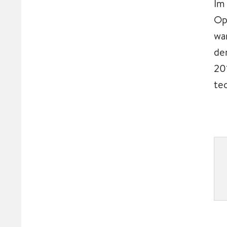
Im
Op
wa
de
20
te