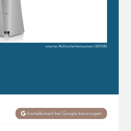
smartes Multisicherheitssystem
(SENS8)
home&smart bei Google bevorzugen