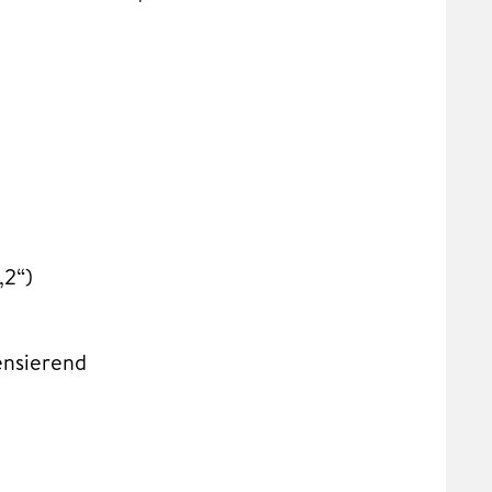
,2“)
ensierend