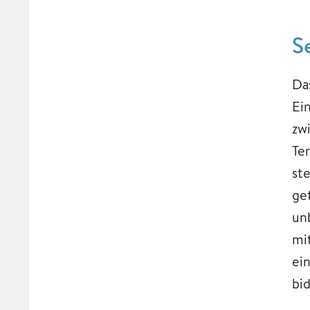
S
Da
Ei
zw
Te
st
ge
un
mi
ei
bi