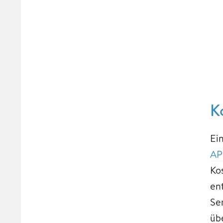
K
Ei
AP
Ko
en
Se
üb