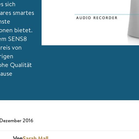
s sich
bares smartes
hste
onen bietet.
stem SENS8
reis von
rigen
ohe Qualität
hause
 Dezember 2016
Von
Sarah Mall