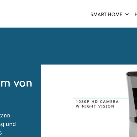
SMART HOME
em von
kann
ng und
s