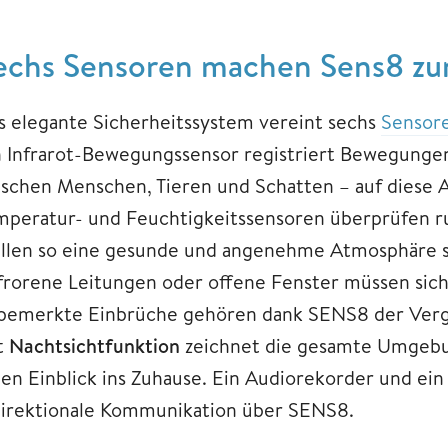
echs Sensoren machen Sens8 zum
s elegante Sicherheitssystem vereint sechs
Sensor
n Infrarot-Bewegungssensor registriert Bewegungen
ischen Menschen, Tieren und Schatten – auf diese 
mperatur- und Feuchtigkeitssensoren überprüfen ru
ellen so eine gesunde und angenehme Atmosphäre 
frorene Leitungen oder offene Fenster müssen sic
bemerkte Einbrüche gehören dank SENS8 der Verg
t
Nachtsichtfunktion
zeichnet die gesamte Umgebu
nen Einblick ins Zuhause. Ein Audiorekorder und ein
direktionale Kommunikation über SENS8.