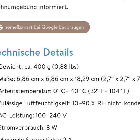
hnumgebung informiert.
home&smart bei Google bevorzugen
echnische Details
Gewicht: ca. 400 g (0,88 lbs)
Maße: 6,86 cm x 6,86 cm x 18,29 cm (2,7“ x 2,7“ x 7
Arbeitstemperatur: 0° C– 40° C (32° F– 104° F)
Zulässige Luftfeuchtigkeit: 10~90 % RH nicht-kond
AC-Leistung: 100–240 V
Stromverbrauch: 8 W
Maximale Stromstärke: 2 A