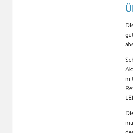
Ü
Di
gu
ab
Sc
Ak
mi
Re
LE
Di
ma
de