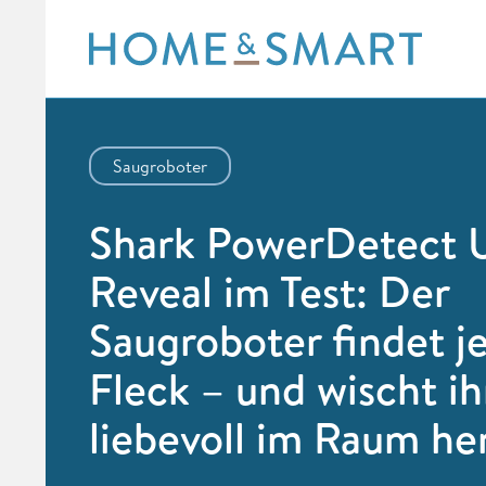
Skip
to
content
Saugroboter
Shark PowerDetect 
Reveal im Test: Der
Saugroboter findet j
Fleck – und wischt i
liebevoll im Raum h