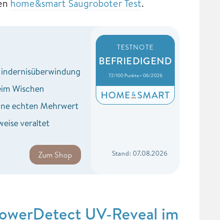
ßen
home&smart Saugroboter Test
.
TESTNOTE
BEFRIEDIGEND
Hindernisüberwindung
72/100 Punkte • 06/2026
im Wischen
hne echten Mehrwert
weise veraltet
Stand: 07.08.2026
Zum Shop
PowerDetect UV-Reveal im