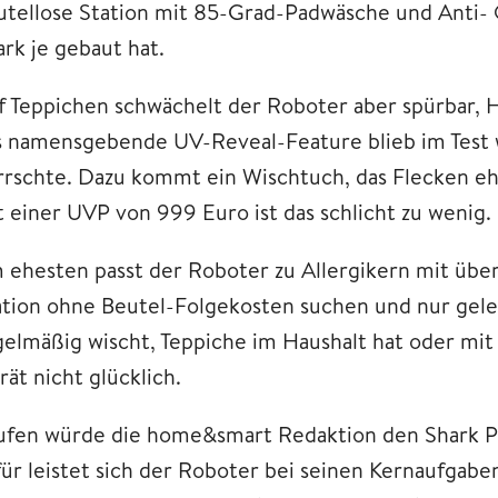
utellose Station mit 85-Grad-Padwäsche und Anti-
ark je gebaut hat.
f Teppichen schwächelt der Roboter aber spürbar, H
s namensgebende UV-Reveal-Feature blieb im Test w
rrschte. Dazu kommt ein Wischtuch, das Flecken ehe
t einer UVP von 999 Euro ist das schlicht zu wenig.
 ehesten passt der Roboter zu Allergikern mit übe
ation ohne Beutel-Folgekosten suchen und nur gel
gelmäßig wischt, Teppiche im Haushalt hat oder mit
ät nicht glücklich.
ufen würde die home&smart Redaktion den Shark P
für leistet sich der Roboter bei seinen Kernaufgab