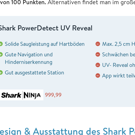
 von 100 Punkten.
Alternativen findet man im gro
Shark PowerDetect UV Reveal
Solide Saugleistung auf Hartböden
Max. 2,5 cm 
+
−
Gute Navigation und
Schwächen be
+
−
Hinderniserkennung
UV- Reveal o
−
Gut ausgestattete Station
+
App wirkt teil
−
999,99
esign & Ausstattung des Shark 