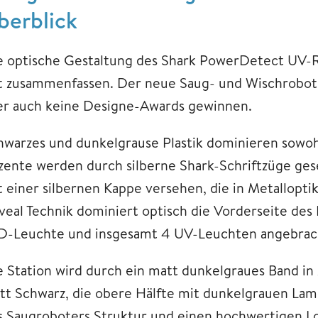
berblick
e optische Gestaltung des Shark PowerDetect UV-Rev
t zusammenfassen. Der neue Saug- und Wischroboter 
er auch keine Designe-Awards gewinnen.
hwarzes und dunkelgrause Plastik dominieren sowohl
zente werden durch silberne Shark-Schriftzüge ges
t einer silbernen Kappe versehen, die in Metallopt
veal Technik dominiert optisch die Vorderseite des 
D-Leuchte und insgesamt 4 UV-Leuchten angebrac
e Station wird durch ein matt dunkelgraues Band in z
tt Schwarz, die obere Hälfte mit dunkelgrauen Lam
s Saugroboters Struktur und einen hochwertigen L