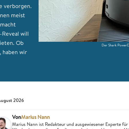
e verborgen.
nen meist
emacht
Reveal will
ieten. Ob
Der Shark PowerD
, haben wir
August 2026
Von
Marius Nann
Marius Nann ist Redakteur und ausgewiesener Experte für