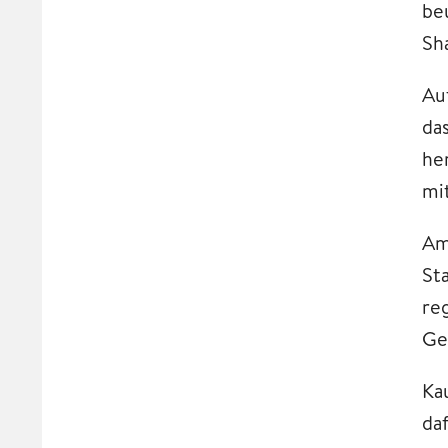
be
Sh
Au
da
he
mi
Am
St
re
Ger
Ka
da