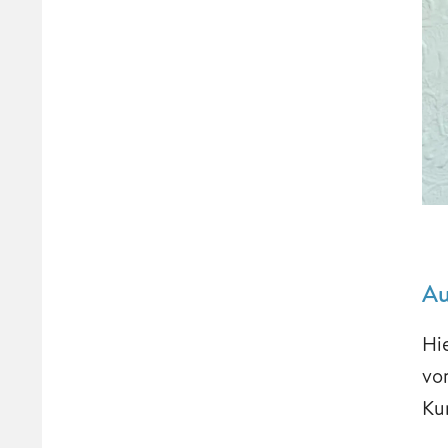
Au
Hi
vo
Ku