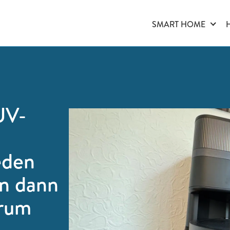
SMART HOME
UV-
eden
hn dann
erum