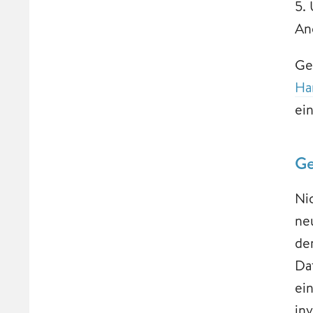
5.
Ang
Ge
Ha
ein
Ge
Ni
ne
de
Da
ei
in