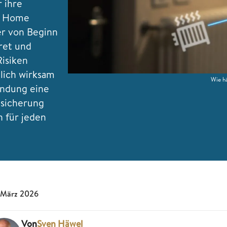
r ihre
t Home
her von Beginn
ret und
Risiken
lich wirksam
Wie h
indung eine
bsicherung
n für jeden
 März 2026
Von
Sven Häwel