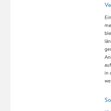
Ve
Ei
me
bl
lä
ge
An
au
in
we
So