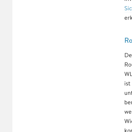
Si
er
Ro
De
Ro
WL
ist
un
be
we
Wi
ko