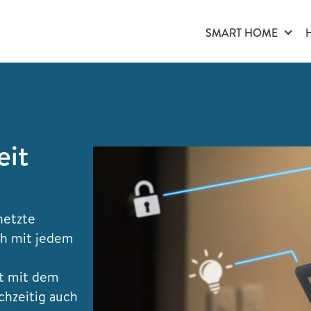
SMART HOME
eit
netzte
ch mit jedem
ft mit dem
hzeitig auch