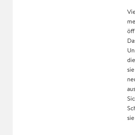
Vi
me
öf
Da
Un
di
si
ne
au
Si
Sc
si