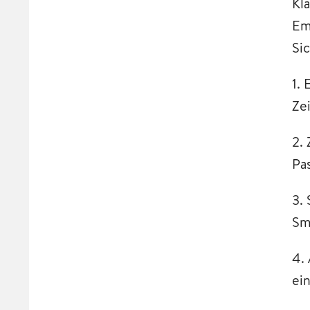
Kl
Em
Si
1.
Ze
2.
Pa
3.
Sm
4.
ei