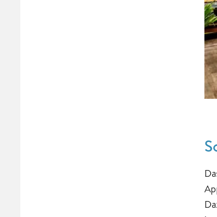
S
Da
Ap
Da