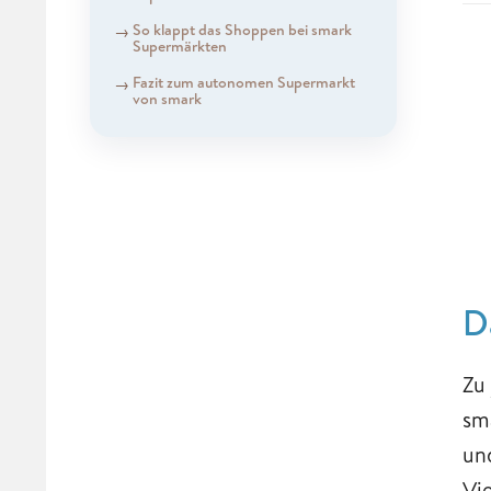
So klappt das Shoppen bei smark
Supermärkten
Fazit zum autonomen Supermarkt
von smark
D
Zu
sm
un
Vi