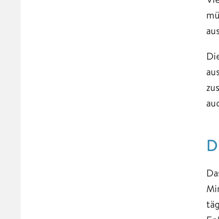
mü
au
Di
au
zu
au
D
Da
Mi
tä