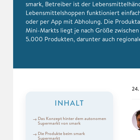
smark, Betreiber ist der Lebensmittelhänd
Lebensmittelshoppen funktioniert einfac
oder per App mit Abholung. Die Produkta
Mini-Markts liegt je nach Größe zwische
5.000 Produkten, darunter auch regional
24.
INHALT
Das Konzept hinter dem autonomen
Supermarkt von smark
Die Produkte beim smark
Supermarkt