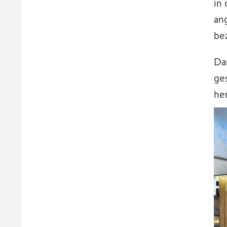
in
an
be
Da
ge
he