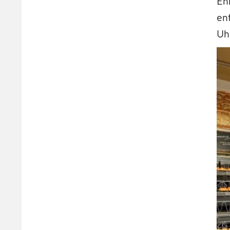
En
en
Uh