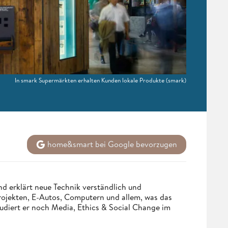
In smark Supermärkten erhalten Kunden lokale Produkte
(smark)
home&smart bei Google bevorzugen
d erklärt neue Technik verständlich und
Projekten, E-Autos, Computern und allem, was das
udiert er noch Media, Ethics & Social Change im