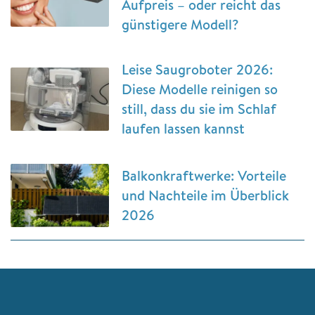
Aufpreis – oder reicht das
günstigere Modell?
Leise Saugroboter 2026:
Diese Modelle reinigen so
still, dass du sie im Schlaf
laufen lassen kannst
Balkonkraftwerke: Vorteile
und Nachteile im Überblick
2026