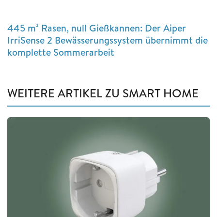
445 m² Rasen, null Gießkannen: Der Aiper
IrriSense 2 Bewässerungssystem übernimmt die
komplette Sommerarbeit
WEITERE ARTIKEL ZU SMART HOME