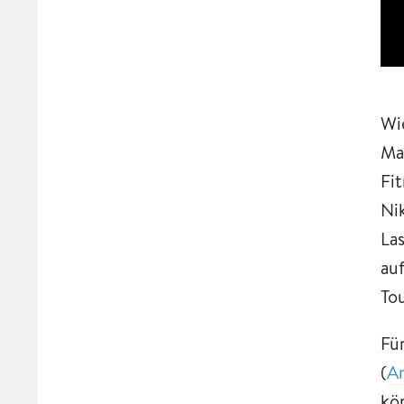
Wi
Mar
Fi
Ni
La
au
To
Fü
(
A
kö