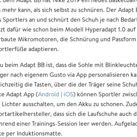
s mehr kann, als sich selbst zu schnüren. Der Adapt
s Sportlers an und schnürt den Schuh je nach Bedarf
tzt dafür wie schon beim Modell Hyperadapt 1.0 auf 
rbaute Mikromotoren, die Schnürung und Passform 
ortlerfüße adaptieren.
u beim Adapt BB ist, dass die Sohle mit Blinkleucht
äger nach eigenem Gusto via App personalisieren ka
eichzeitig die Tasten, über die der Träger seine Sc
ke Adapt App (
Android
|
iOS
) können Sportler zwis
e Lichter ausschalten, um den Akku zu schonen. Zu
rtartikelhersteller, dass sich die Laufschuhe auch 
hrend einer Trainings-Session leer werden. Aufgel
ke per Induktionsmatte.