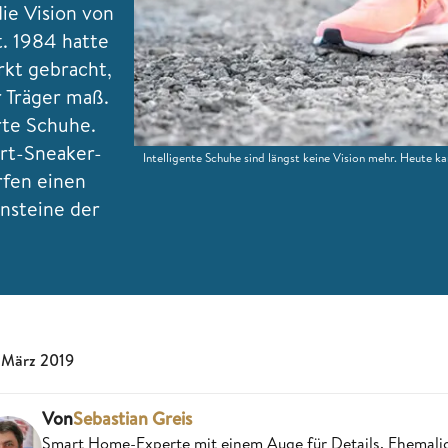
ie Vision von
t. 1984 hatte
rkt gebracht,
r Träger maß.
rte Schuhe.
rt-Sneaker-
Intelligente Schuhe sind längst keine Vision mehr. Heute
rfen einen
ensteine der
 März 2019
Von
Sebastian Greis
Smart Home-Experte mit einem Auge für Details. Ehemalige