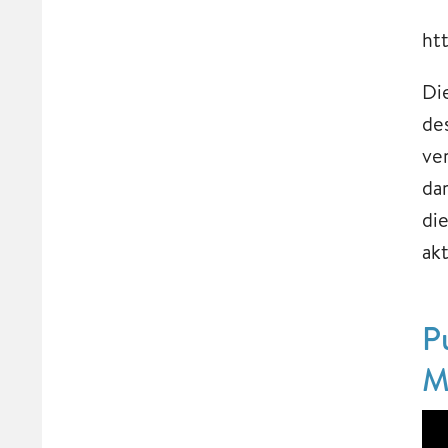
ht
Di
de
ve
da
di
ak
P
M