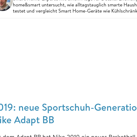
home&smart untersucht, wie alltagstauglich smarte Haushal
testet und vergleicht Smart Home-Geräte wie Kühlschränke
019: neue Sportschuh-Generati
ike Adapt BB
t dem Adapt BB hat Nike 2019 ein neues Basketball