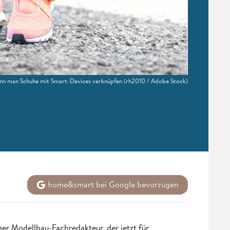
 kann man Schuhe mit Smart-Devices verknüpfen
(rh2010 / Adobe Stock)
home&smart bei Google bevorzugen
r Modellbau-Fachredakteur, der jetzt für