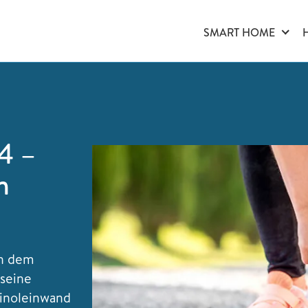
SMART HOME
4 –
n
in dem
 seine
inoleinwand