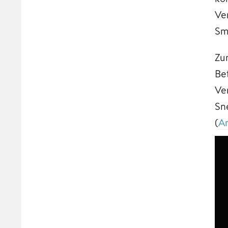
Ve
Sm
Zu
Be
Ve
Sn
(
A