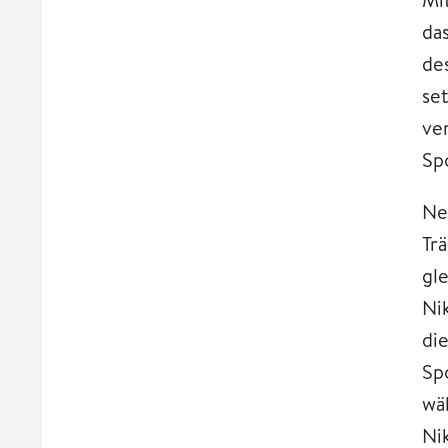
da
de
se
ve
Sp
Ne
Tr
gl
Ni
di
Spo
wä
Ni