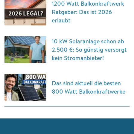
1200 Watt Balkonkraftwerk
Ratgeber: Das ist 2026
erlaubt
10 kW Solaranlage schon ab
2.500 €: So günstig versorgt
kein Stromanbieter!
Das sind aktuell die besten
800 Watt Balkonkraftwerke