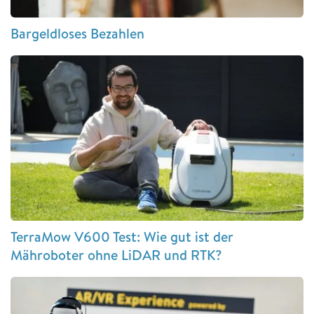
Bargeldloses Bezahlen
TerraMow V600 Test: Wie gut ist der
Mähroboter ohne LiDAR und RTK?