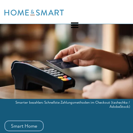
Skip
to
content
Smarter bezahlen: Schnellste Zahlungsmethoden im Checkout
(tashechka /
AdobeStock)
Smart Home