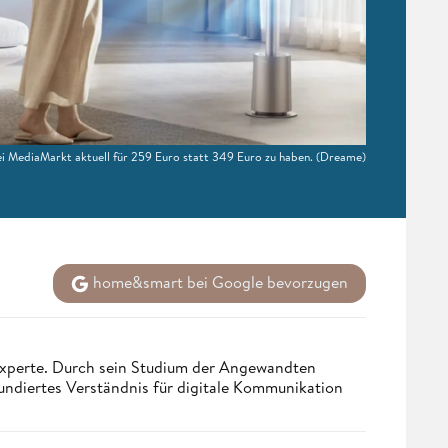
i MediaMarkt aktuell für 259 Euro statt 349 Euro zu haben.
(Dreame)
home&smart bei Google bevorzugen
 Experte. Durch sein Studium der Angewandten
undiertes Verständnis für digitale Kommunikation