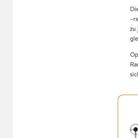
Di
–
r
zu
gl
Op
Ra
si