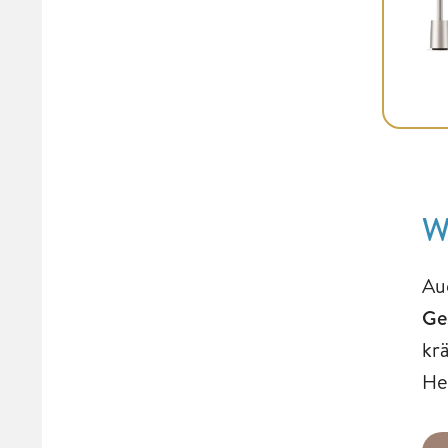
W
Au
Ge
kr
Hel