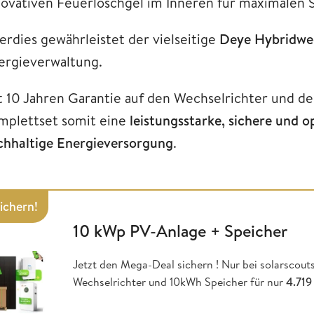
novativen Feuerlöschgel im Inneren für maximalen 
erdies gewährleistet der vielseitige
Deye Hybridwec
ergieverwaltung.
t 10 Jahren Garantie auf den Wechselrichter und de
mplettset somit eine
leistungsstarke, sichere und 
chhaltige Energieversorgung
.
sichern!
10 kWp PV-Anlage + Speicher
Jetzt den Mega-Deal sichern ! Nur bei solarscou
Wechselrichter und 10kWh Speicher für nur
4.719