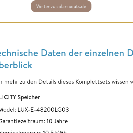
Weiter zu solarscouts.de
echnische Daten der einzelnen
berblick
r mehr zu den Details dieses Komplettsets wissen wil
LICITY Speicher
Model: LUX-E-48200LG03
Garantiezeitraum: 10 Jahre
Nominalenergie: 10,5 kWh