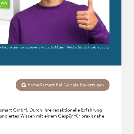
währt aktuell sensationelle Rabatte
(Asier/ Adobe Stock / solarscouts)
home&smart bei Google bevorzugen
ndsmart GmbH. Durch ihre redaktionelle Erfahrung
fundiertes Wissen mit einem Gespür für praxisnahe