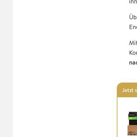
in
Üb
En
Mi
Ko
na
Jetzt 