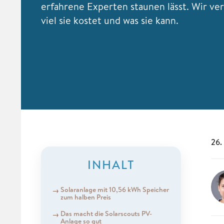
erfahrene Experten staunen lässt. Wir ver
viel sie kostet und was sie kann.
26.
INHALT
Solaranlage mit 10,56 kWh Speicher
zum halben Preis
Das macht die Solarscouts PV-
Anlage so gut