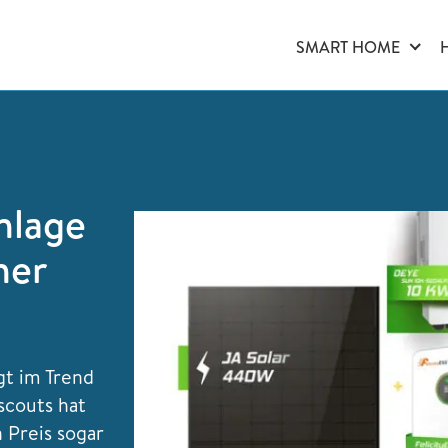
SMART HOME
nlage
her
gt im Trend
scouts hat
 Preis sogar