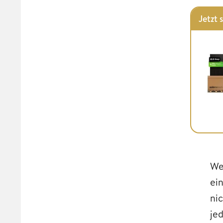
Jetzt 
We
ei
ni
je