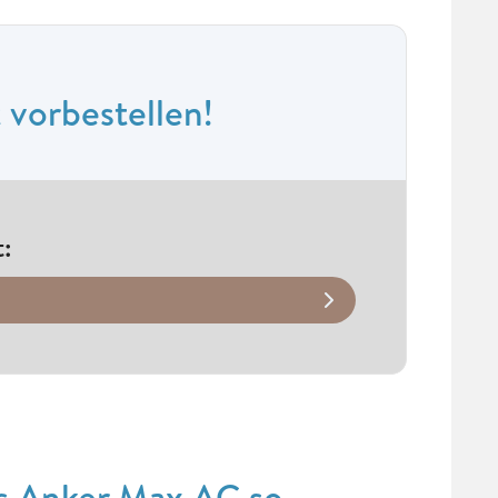
 vorbestellen!
t
:
es Anker Max AC so