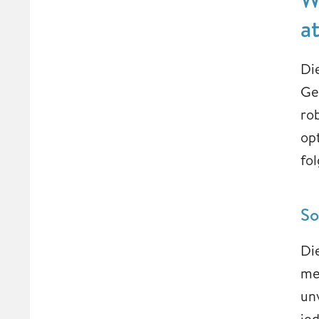
a
Di
Ge
ro
op
fo
So
Di
me
unv
je