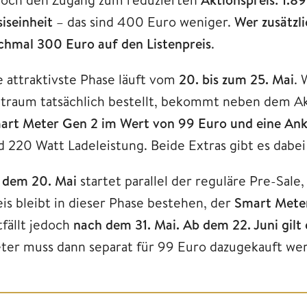
iseinheit
– das sind 400 Euro weniger.
Wer zusätzli
chmal 300 Euro auf den Listenpreis
.
e attraktivste Phase läuft vom
20. bis zum 25. Mai
. 
itraum tatsächlich bestellt, bekommt neben dem Ak
art Meter Gen 2 im Wert von 99 Euro und eine A
d 220 Watt Ladeleistung. Beide Extras gibt es dabei
b
dem 20. Mai
startet parallel der reguläre Pre-Sale
eis bleibt in dieser Phase bestehen, der
Smart Meter 
tfällt jedoch
nach dem 31. Mai. Ab dem 22. Juni gilt
ter muss dann separat für 99 Euro dazugekauft we