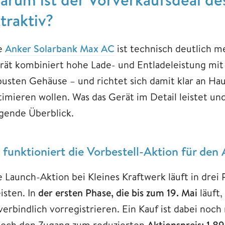
ttraktiv?
e
Anker Solarbank Max AC
ist technisch deutlich me
rät kombiniert hohe Lade- und Entladeleistung mi
busten Gehäuse – und richtet sich damit klar an Haus
timieren wollen. Was das Gerät im Detail leistet u
lgende Überblick.
 funktioniert die Vorbestell-Aktion für de
e Launch-Aktion bei Kleines Kraftwerk läuft in drei 
isten. In
der ersten Phase, die bis zum 19. Mai
läuft,
erbindlich vorregistrieren. Ein Kauf ist dabei noch 
doch den Zugang zum reduzierten
Aktionspreis: 1.8