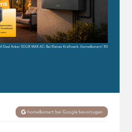
f-Deal Anker SOLIX MAX AC: Bei Kleines Kraftwerk.
(home&smart/ KI)
home&smart bei Google bevorzugen