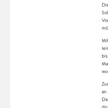
Di
Sol
Vo
mög
Mi
le
bis
Ma
wo
Zu
an
Da
di