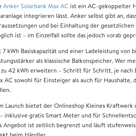
e
Anker Solarbank Max AC
ist ein AC-gekoppelter H
aranlage integrieren lässt. Anker selbst gibt an, da
raussetzungen und bei Einhaltung der gesetzlichen 
lich ist – im Einzelfall sollte das jedoch vorab gep
t 7 kWh Basiskapazität und einer Ladeleistung von b
istungsstärker als klassische Balkonspeicher. Wer 
 zu 42 kWh erweitern – Schritt für Schritt, je nach
x AC sowohl für Einsteiger als auch für Haushalte, d
llen.
m Launch bietet der Onlineshop Kleines Kraftwerk 
 – inklusive gratis Smart Meter und für Schnellents
s Angebot ist zeitlich begrenzt und läuft stufenweis
rekt beim Händler.