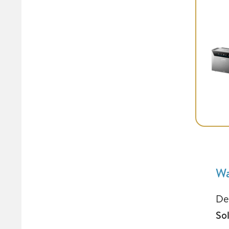
Wa
De
So