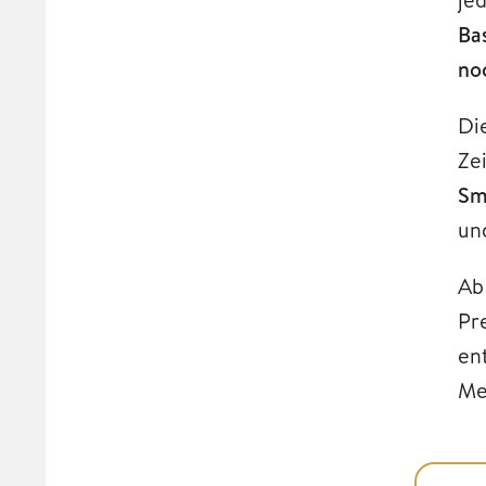
Bas
no
Di
Ze
Sm
un
A
Pr
en
Me