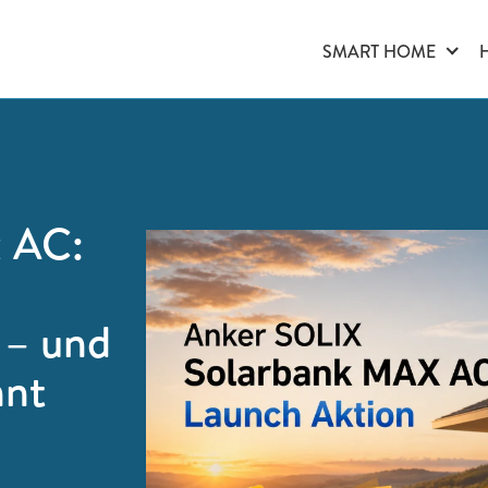
SMART HOME
 AC:
 – und
nnt