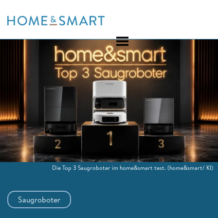
Skip
to
content
Die Top 3 Saugroboter im home&smart test.
(home&smart/ KI)
Saugroboter