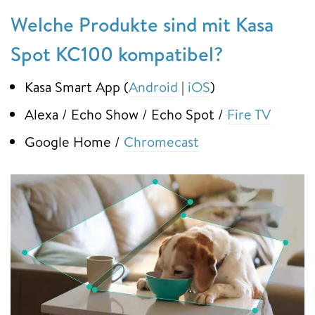
Welche Produkte sind mit Kasa
Spot KC100 kompatibel?
Kasa Smart App (
Android
|
iOS
)
Alexa / Echo Show / Echo Spot /
Fire TV
Google Home /
Chromecast