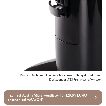
Das Duftfach des Säulenventilators macht ihn gleichzeitig zum
Duftspender (TZS First Austria/Amazon)
TZS First Austria Säulenventilator für 129,95 EURO
ansehen bei AMAZON*