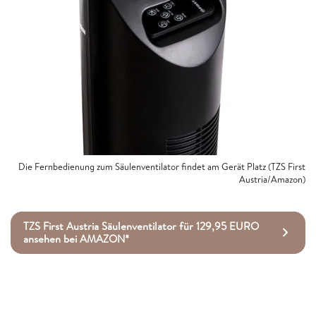
Die Fernbedienung zum Säulenventilator findet am Gerät Platz (TZS First
Austria/Amazon)
TZS First Austria Säulenventilator für 129,95 EURO
ansehen bei AMAZON*