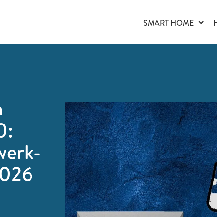
SMART HOME
n
0:
werk-
2026