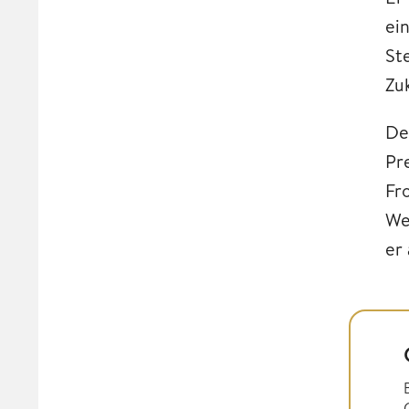
ei
St
Zu
De
Pr
Fr
We
er 