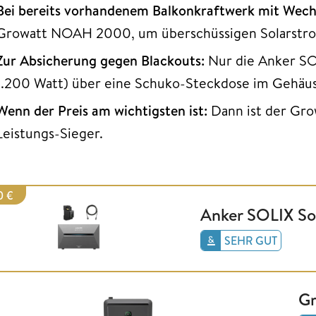
Bei bereits vorhandenem Balkonkraftwerk mit Wech
Growatt NOAH 2000, um überschüssigen Solarstrom
Zur Absicherung gegen Blackouts:
Nur die Anker SO
1.200 Watt) über eine Schuko-Steckdose im Gehäu
Wenn der Preis am wichtigsten ist:
Dann ist der Gr
Leistungs-Sieger.
0 €
Anker SOLIX So
SEHR GUT
G