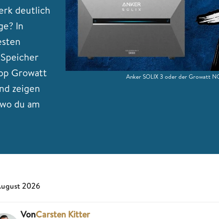
erk deutlich
ge? In
esten
-Speicher
ipp Growatt
Anker SOLIX 3 oder der Growatt NO
nd zeigen
 wo du am
August 2026
Von
Carsten Kitter