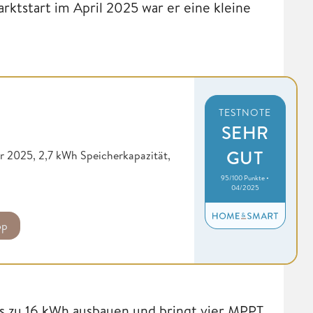
rktstart im April 2025 war er eine kleine
TESTNOTE
SEHR
GUT
 2025, 2,7 kWh Speicherkapazität,
95/100 Punkte •
04/2025
op
bis zu 16 kWh ausbauen und bringt vier MPPT,