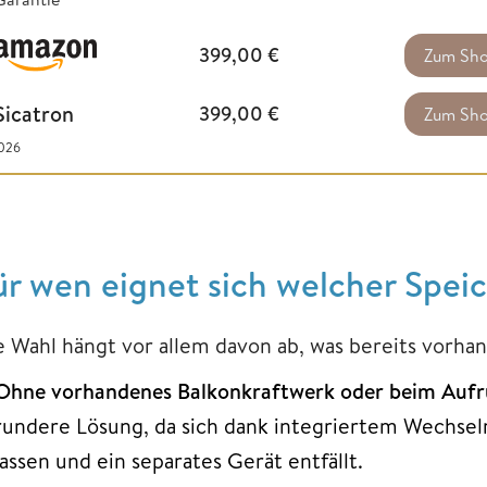
399,00
€
Zum Sh
Sicatron
399,00
€
Zum Sh
2026
ür wen eignet sich welcher Spei
e Wahl hängt vor allem davon ab, was bereits vorha
Ohne vorhandenes Balkonkraftwerk oder beim Aufr
rundere Lösung, da sich dank integriertem Wechselr
lassen und ein separates Gerät entfällt.