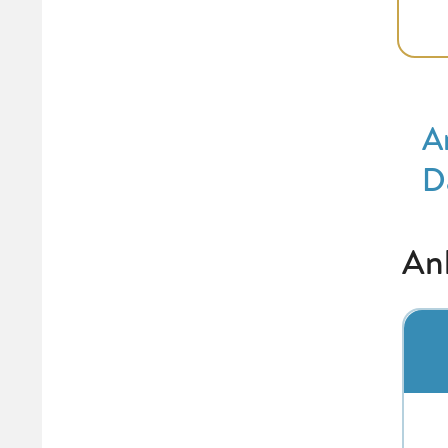
A
D
An