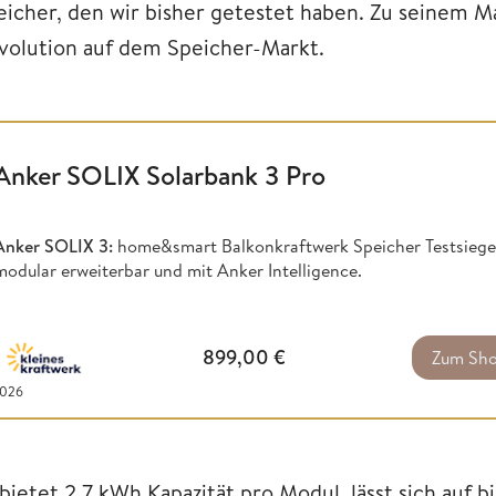
eicher, den wir bisher getestet haben. Zu seinem Ma
volution auf dem Speicher-Markt.
Anker SOLIX Solarbank 3 Pro
Anker SOLIX 3:
home&smart Balkonkraftwerk Speicher Testsieger
modular erweiterbar und mit Anker Intelligence.
899,00
€
Zum Sh
2026
 bietet 2,7 kWh Kapazität pro Modul, lässt sich auf 