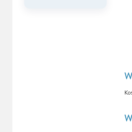
W
Ko
W