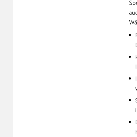
Sp
au
Wä