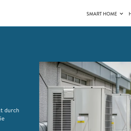
SMART HOME
gt durch
ie