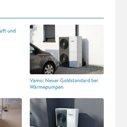
aft und
Vamo: Neuer Goldstandard bei
Wärmepumpen