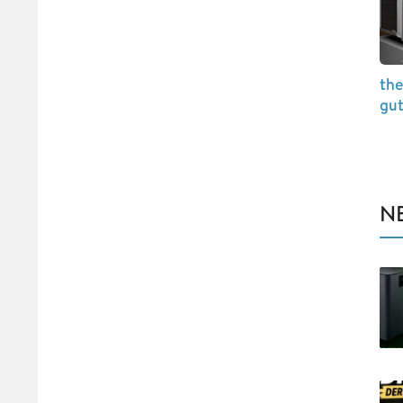
th
gut
N