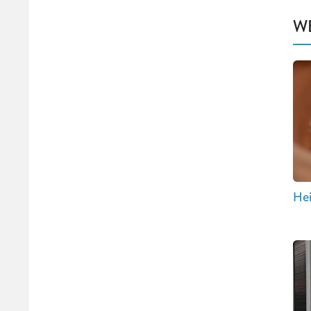
W
Hei