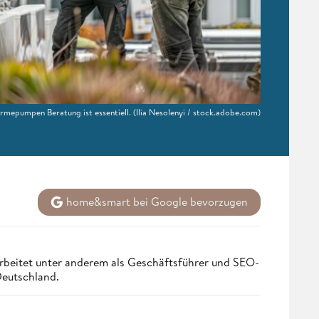
ärmepumpen Beratung ist essentiell.
(Ilia Nesolenyi / stock.adobe.com)
home&smart bei Google bevorzugen
rbeitet unter anderem als Geschäftsführer und SEO-
Deutschland.