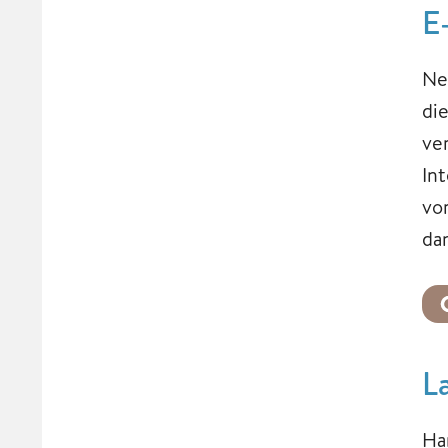
E
Ne
di
ve
In
vo
da
L
Ha