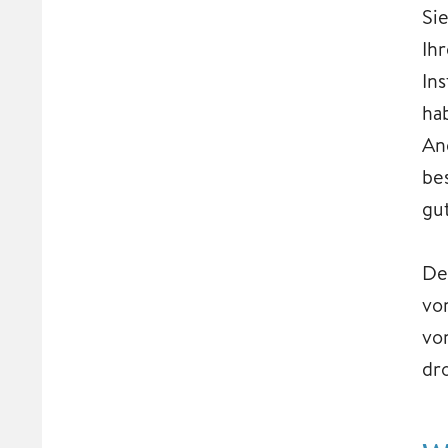
Si
Ih
In
ha
An
be
gu
De
vo
vo
dro