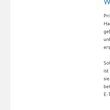
W
Pr
Ha
ge
un
er
Sol
is
si
bet
E-T