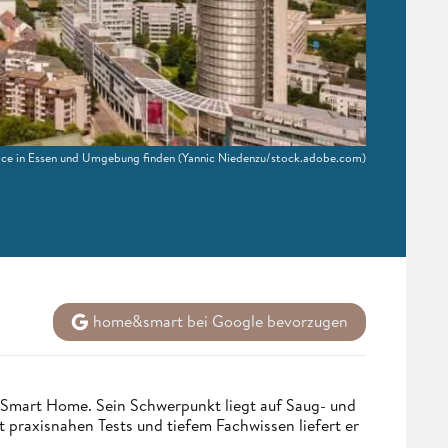
rvice in Essen und Umgebung finden
(Yannic Niedenzu/stock.adobe.com)
home&smart bei Google bevorzugen
 Smart Home. Sein Schwerpunkt liegt auf Saug- und
t praxisnahen Tests und tiefem Fachwissen liefert er