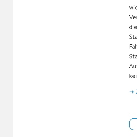
wi
Ve
di
St
Fa
St
Au
ke
➜ 