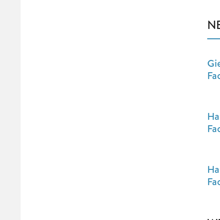
N
Gie
Fa
Hal
Fa
Ha
Fa