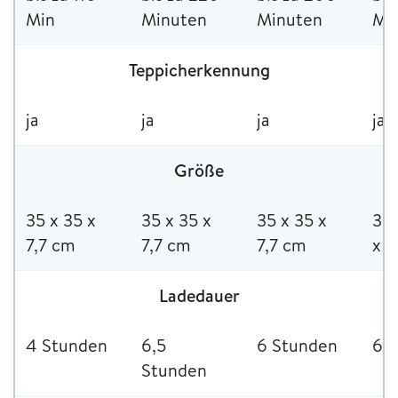
Min
Minuten
Minuten
Mi
Teppicherkennung
ja
ja
ja
ja
Größe
35 x 35 x
35 x 35 x
35 x 35 x
35,
7,7 cm
7,7 cm
7,7 cm
x 8
Ladedauer
4 Stunden
6,5
6 Stunden
6 
Stunden