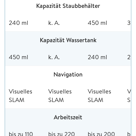
Kapazität Staubbehälter
240 ml
k. A.
450 ml
30
Kapazität Wassertank
450 ml
k. A.
240 ml
20
Navigation
Visuelles
Visuelles
Visuelles
Vis
SLAM
SLAM
SLAM
SL
Arbeitszeit
bis zu 110
bis zu 220
bis zu 200
bis