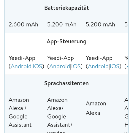
Batteriekapazität
2.600 mAh
5.200 mAh
5.200 mAh
5.
App-Steuerung
Yeedi-App
Yeedi-App
Yeedi-App
Ye
(
Android
|
iOS
)
(
Android
|
iOS
)
(
Android
|
iOS
)
(
An
Sprachassitenten
Amazon
Amazon
Am
Amazon
Alexa /
Alexa/
Ale
Alexa
Google
Google
Go
Assistant
Assistant/
Ho
yandex
ya