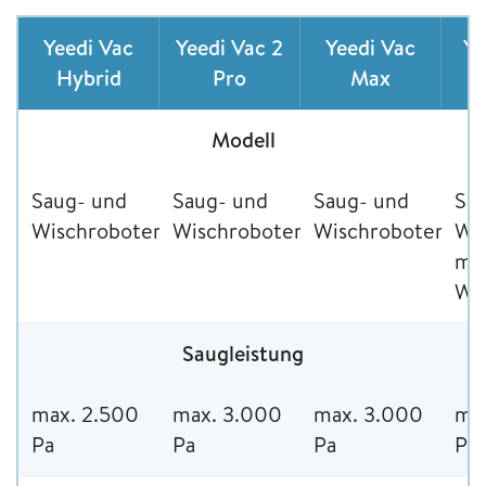
Yeedi Vac
Yeedi Vac 2
Yeedi Vac
Ye
Hybrid
Pro
Max
Modell
Saug- und
Saug- und
Saug- und
Sa
Wischroboter
Wischroboter
Wischroboter
Wi
mi
Was
Saugleistung
max. 2.500
max. 3.000
max. 3.000
ma
Pa
Pa
Pa
Pas