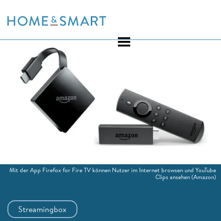
Skip
to
content
Mit der App Firefox for Fire TV können Nutzer im Internet browsen und YouTube
Clips ansehen
(Amazon)
Streamingbox