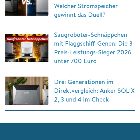
Welcher Stromspeicher
gewinnt das Duell?
Saugroboter-Schnäppchen
mit Flaggschiff-Genen: Die 3
Preis-Leistungs-Sieger 2026
unter 700 Euro
Drei Generationen im
Direktvergleich: Anker SOLIX
2, 3 und 4 im Check