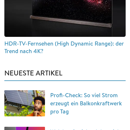
HDR-TV-Fernsehen (High Dynamic Range): der
Trend nach 4K?
NEUESTE ARTIKEL
Profi-Check: So viel Strom
erzeugt ein Balkonkraftwerk
pro Tag