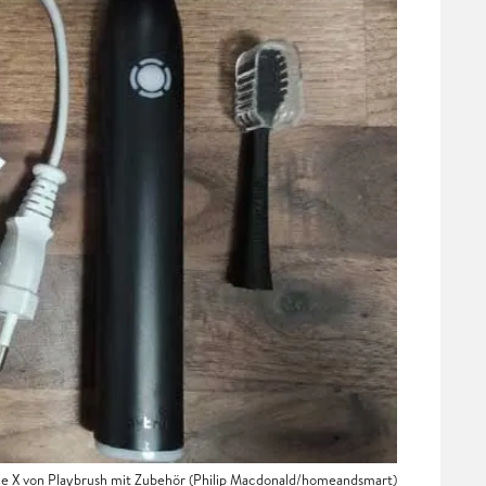
e X von Playbrush mit Zubehör (Philip Macdonald/homeandsmart)