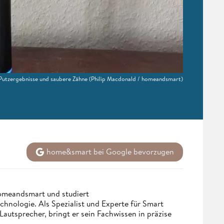
Putzergebnisse und saubere Zähne
(Philip Macdonald / homeandsmart)
home&smart bei Google bevorzugen
homeandsmart und studiert
hnologie. Als Spezialist und Experte für Smart
utsprecher, bringt er sein Fachwissen in präzise