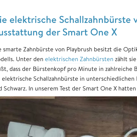
ie elektrische Schallzahnbürste 
usstattung der Smart One X
e smarte Zahnbürste von Playbrush besitzt die Opti
dells. Unter den
elektrischen Zahnbürsten
zählt si
ißt, dass der Bürstenkopf pro Minute in zahlreiche 
e elektrische Schallzahnbürste in unterschiedlichen 
d Schwarz. In unserem Test der Smart One X hatten 