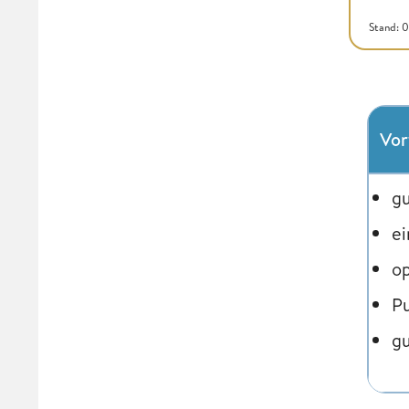
Stand: 
Vor
gu
ei
op
Pu
gu