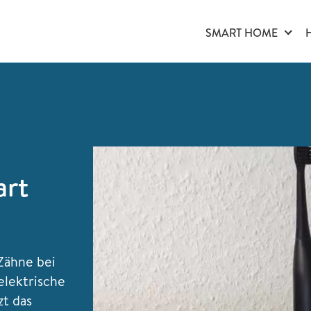
SMART HOME
art
Zähne bei
elektrische
zt das