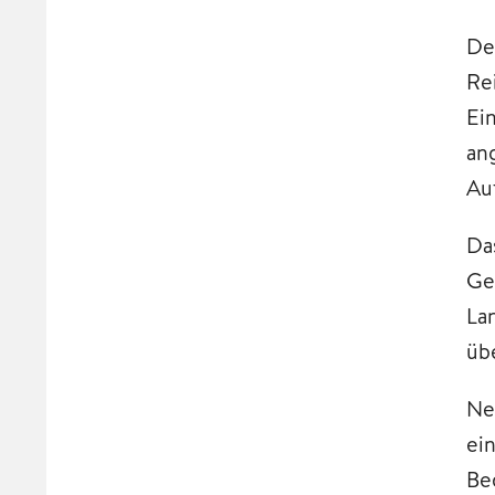
De
Re
Ei
an
Au
Da
Ge
La
üb
Ne
ei
Be