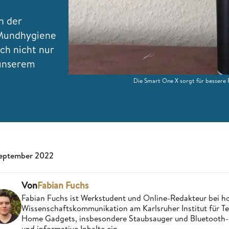
n der
 Mundhygiene
ich nicht nur
 unserem
Die Smart One X sorgt für bessere 
September 2022
Von
Fabian Fuchs
Fabian Fuchs ist Werkstudent und Online-Redakteur bei 
Wissenschaftskommunikation am Karlsruher Institut für Tec
Home Gadgets, insbesondere Staubsauger und Bluetooth-La
und informative Inhalte ein.