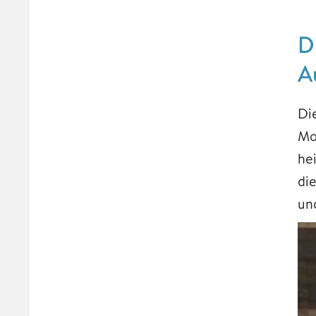
D
A
Di
Mo
he
di
un