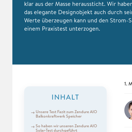
klar aus der Masse heraussticht. Wir habe
das elegante Designobjekt auch durch se
Werte überzeugen kann und den Strom-S
einem Praxistest unterzogen.
1. 
INHALT
Unsere Test Fazit zum Zendure AIO
Balkonkraftwerk Speicher
So haben wir unseren Zendure AIO
Solar-Test durchgeführt