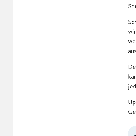
Spe
Sc
wi
we
au
De
ka
je
Up
Ge