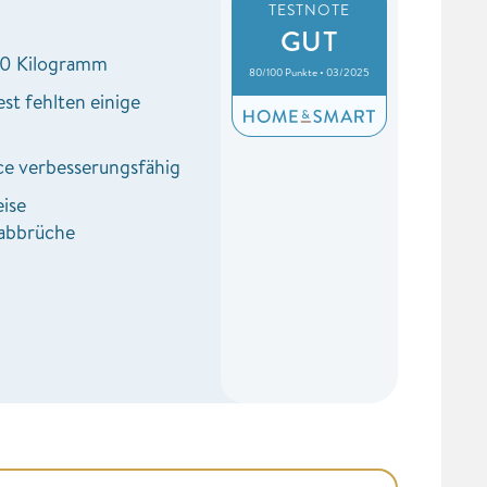
TESTNOTE
GUT
30 Kilogramm
80/100 Punkte • 03/2025
st fehlten einige
e verbesserungsfähig
eise
abbrüche