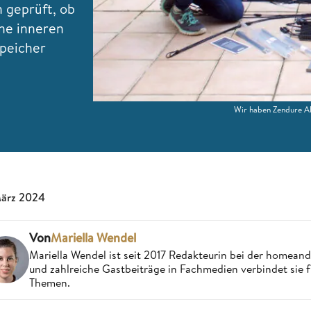
n geprüft, ob
ine inneren
peicher
Wir haben Zendure A
März 2024
Von
Mariella Wendel
Mariella Wendel ist seit 2017 Redakteurin bei der homea
und zahlreiche Gastbeiträge in Fachmedien verbindet sie 
Themen.