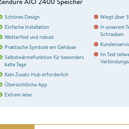
Zendure AIO 2400 Speicher
Schönes Design
Wiegt über 
+
−
Einfache Installation
In unserem Te
+
−
Schrauben
Wetterfest und robust
+
Kundenservic
−
Praktische Symbole am Gehäuse
+
Im Test teilw
−
Selbstwärmefunktion für besonders
+
Verbindungs
kalte Tage
Kein Zusatz-Hub erforderlich
+
Übersichtliche App
+
Extrem leise
+