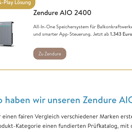
&-Play Lösung
Zendure AIO 2400
All-In-One Speichersystem für Balkonkraftwerke
und smarter App-Steuerung. Jetzt ab
1.343 Eur
Zu Zendure
o haben wir unseren Zendure AIO
r einen fairen Vergleich verschiedener Marken erst
odukt-Kategorie einen fundierten Prüfkatalog, mit 