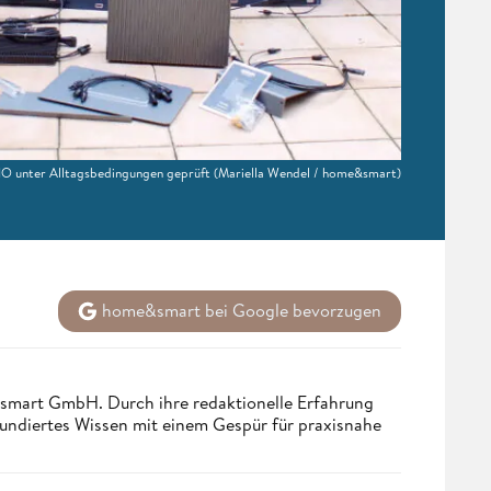
IO unter Alltagsbedingungen geprüft
(Mariella Wendel / home&smart)
home&smart bei Google bevorzugen
ndsmart GmbH. Durch ihre redaktionelle Erfahrung
fundiertes Wissen mit einem Gespür für praxisnahe