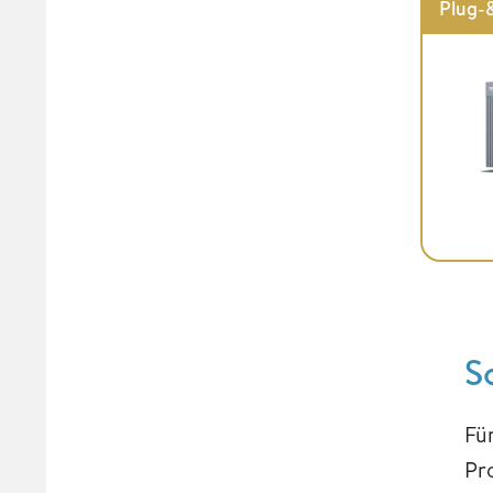
Plug-
S
Fü
Pr