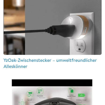
YzOak-Zwischenstecker – umweltfreundlicher
Alleskönner