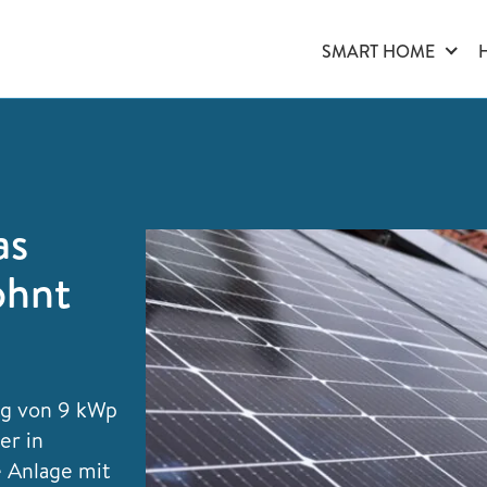
SMART HOME
as
ohnt
ng von 9 kWp
er in
e Anlage mit