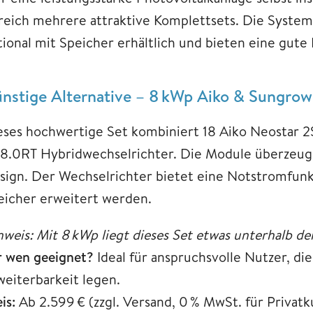
reich mehrere attraktive Komplettsets. Die Syst
tional mit Speicher erhältlich und bieten eine gute 
nstige Alternative – 8 kWp Aiko & Sungrow
eses hochwertige Set kombiniert 18 Aiko Neostar 
8.0RT Hybridwechselrichter. Die Module überzeugen
sign. Der Wechselrichter bietet eine Notstromfunk
eicher erweitert werden.
nweis: Mit 8 kWp liegt dieses Set etwas unterhalb de
r wen geeignet?
Ideal für anspruchsvolle Nutzer, di
weiterbarkeit legen.
is:
Ab 2.599 € (zzgl. Versand, 0 % MwSt. für Privat