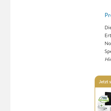
Pr
Di
Er
No
Sp
Hi
Jetzt 