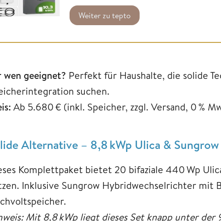
Weiter zu tepto
r wen geeignet?
Perfekt für Haushalte, die solide Te
eicherintegration suchen.
is:
Ab 5.680 € (inkl. Speicher, zzgl. Versand, 0 % M
lide Alternative – 8,8 kWp Ulica & Sungrow
eses Komplettpaket bietet 20 bifaziale 440 Wp Ulica
tzen. Inklusive Sungrow Hybridwechselrichter mit 
chvoltspeicher.
nweis: Mit 8,8 kWp liegt dieses Set knapp unter der