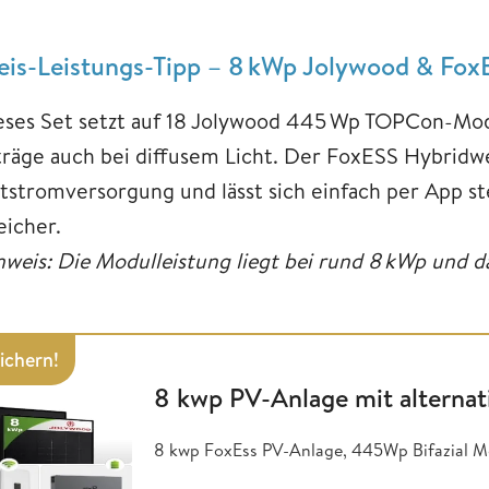
eis-Leistungs-Tipp – 8 kWp Jolywood & Fox
eses Set setzt auf 18 Jolywood 445 Wp TOPCon-Modu
träge auch bei diffusem Licht. Der FoxESS Hybridwe
tstromversorgung und lässt sich einfach per App st
eicher.
nweis: Die Modulleistung liegt bei rund 8 kWp und 
sichern!
8 kwp PV-Anlage mit alterna
8 kwp FoxEss PV-Anlage, 445Wp Bifazial M