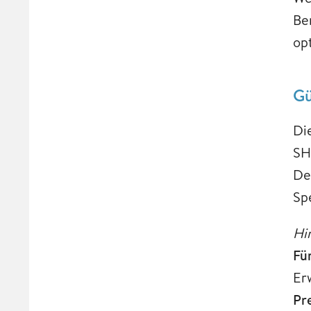
Be
op
Gü
Di
SH
De
Sp
Hi
Fü
Er
Pre