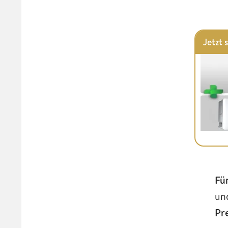
Jetzt 
Fü
un
Pre