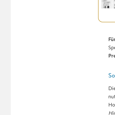
Fü
Sp
Pre
So
Di
nu
Ho
Hi