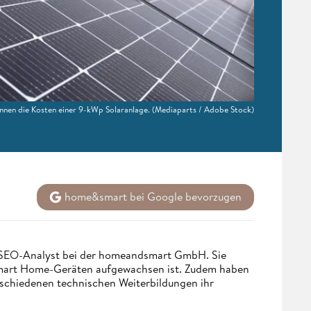
nnen die Kosten einer 9-kWp Solaranlage.
(Mediaparts / Adobe Stock)
home&smart bei Google bevorzugen
d SEO-Analyst bei der homeandsmart GmbH. Sie
 Smart Home-Geräten aufgewachsen ist. Zudem haben
rschiedenen technischen Weiterbildungen ihr