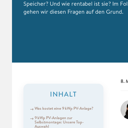
Speicher? Und wie rentabel ist sie? Im F
gehen wir diesen Fragen auf den Grund.
8. 
INHALT
Was kostet eine 9 kWp PV-Anlage?
9 kWp PV-Anlagen zur
Selbstmontage: Unsere Top-
Auswahl