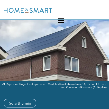
Skip
to
content
AERspire verlängert mit speziellem Modulaufbau Lebensdauer, Optik und Effizienz
von Photovoltaikkacheln
(AERspire)
Solarthermie