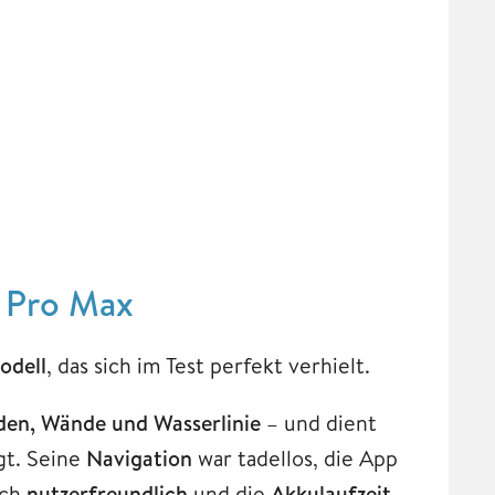
1 Pro Max
odell
, das sich im Test perfekt verhielt.
den, Wände und Wasserlinie
– und dient
gt. Seine
Navigation
war tadellos, die App
ich
nutzerfreundlich
und die
Akkulaufzeit