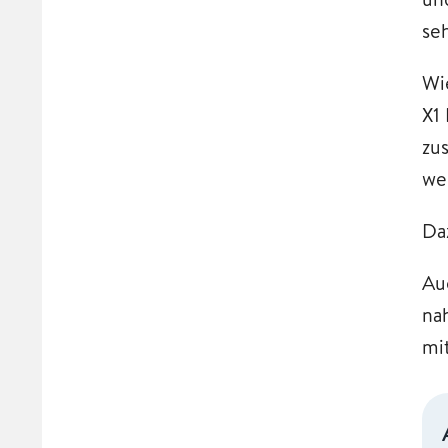
se
Wi
X1
zu
we
Da
Au
na
mi