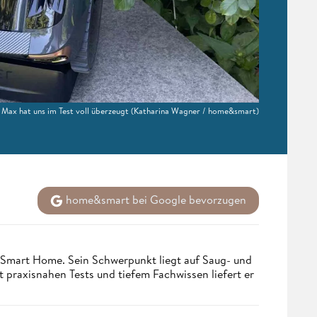
 Max hat uns im Test voll überzeugt
(Katharina Wagner / home&smart)
home&smart bei Google bevorzugen
 Smart Home. Sein Schwerpunkt liegt auf Saug- und
t praxisnahen Tests und tiefem Fachwissen liefert er