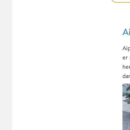
A
Ai
er
he
da