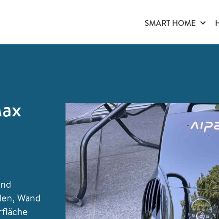
SMART HOME
Max
End
den, Wand
rfläche