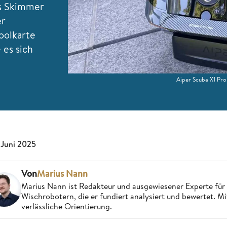
ls Skimmer
er
oolkarte
 es sich
Aiper Scuba X1 Pro
 Juni 2025
Von
Marius Nann
Marius Nann ist Redakteur und ausgewiesener Experte für
Wischrobotern, die er fundiert analysiert und bewertet. Mi
verlässliche Orientierung.