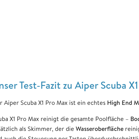
nser Test-Fazit zu Aiper Scuba X
r Aiper Scuba X1 Pro Max ist ein echtes
High End M
uba X1 Pro Max reinigt die gesamte Poolfläche –
Bo
sätzlich als Skimmer, der die
Wasseroberfläche
reini
d auch die Steuerung per Tasten überdurchschnittl