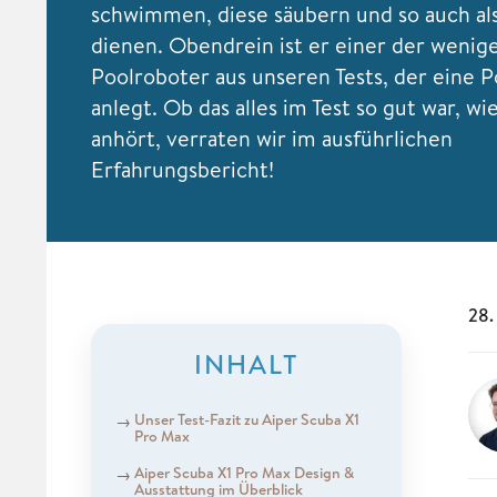
schwimmen, diese säubern und so auch a
dienen. Obendrein ist er einer der wenig
Poolroboter aus unseren Tests, der eine P
anlegt. Ob das alles im Test so gut war, wie
anhört, verraten wir im ausführlichen
Erfahrungsbericht!
28.
INHALT
Unser Test-Fazit zu Aiper Scuba X1
Pro Max
Aiper Scuba X1 Pro Max Design &
Ausstattung im Überblick