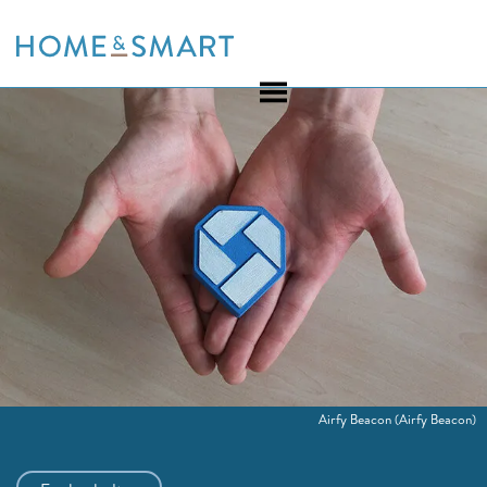
Skip
to
content
Airfy Beacon
(Airfy Beacon)