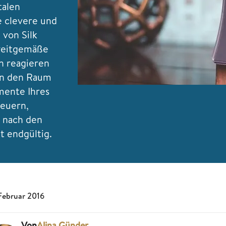
talen
e clevere und
 von Silk
 zeitgemäße
n reagieren
in den Raum
mente Ihres
euern,
 nach den
t endgültig.
 Februar 2016
Von
Alina Günder