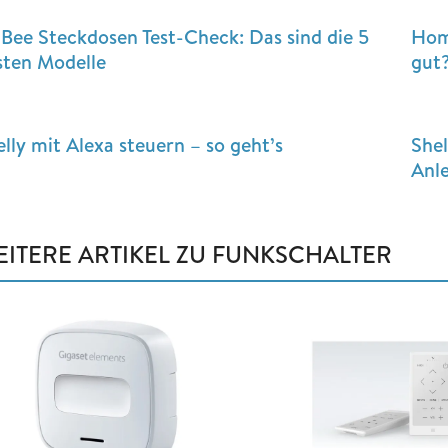
gBee Steckdosen Test-Check: Das sind die 5
Home
sten Modelle
gut
lly mit Alexa steuern – so geht’s
She
Anl
EITERE ARTIKEL ZU FUNKSCHALTER