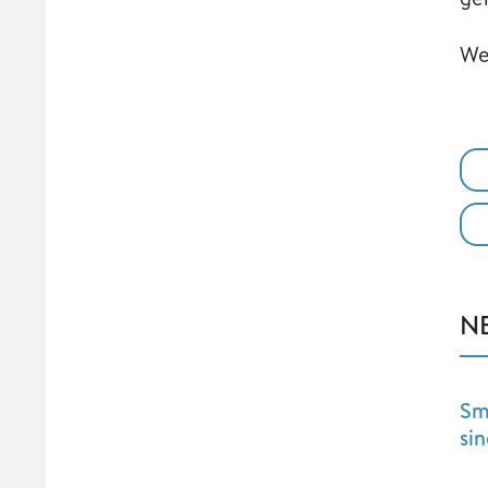
We
N
Sm
si