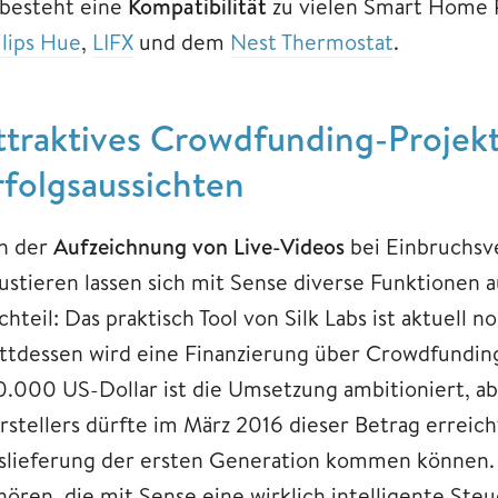
 besteht eine
Kompatibilität
zu vielen Smart Home 
ilips Hue
,
LIFX
und dem
Nest Thermostat
.
ttraktives Crowdfunding-Projekt
rfolgsaussichten
n der
Aufzeichnung von Live-Videos
bei Einbruchsve
ustieren lassen sich mit Sense diverse Funktionen 
hteil: Das praktisch Tool von Silk Labs ist aktuell
attdessen wird eine Finanzierung über Crowdfundi
0.000 US-Dollar ist die Umsetzung ambitioniert, ab
rstellers dürfte im März 2016 dieser Betrag erreicht
slieferung der ersten Generation kommen können. Hi
hören, die mit Sense eine wirklich intelligente St