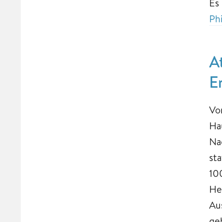
Es
Ph
A
E
Vo
Ha
Nac
st
10
He
Au
ge