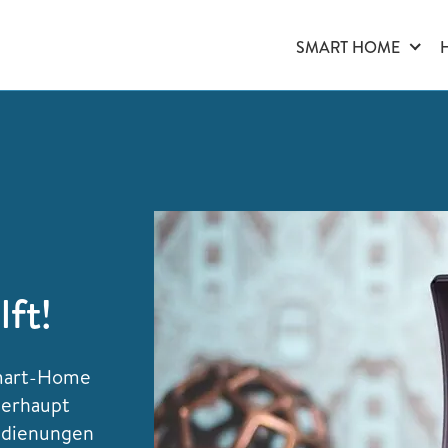
SMART HOME
lft!
Smart-Home
überhaupt
edienungen