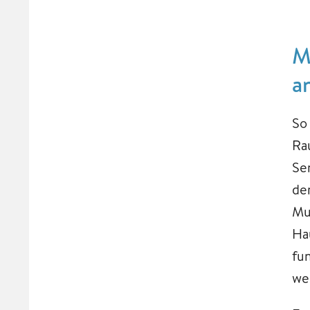
M
a
So
Ra
Se
de
Mu
Ha
fu
we