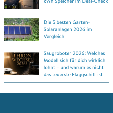
kWh Speicher im Deal-Check
Die 5 besten Garten-
Solaranlagen 2026 im
Vergleich
Saugroboter 2026: Welches
Modell sich für dich wirklich
lohnt – und warum es nicht
das teuerste Flaggschiff ist