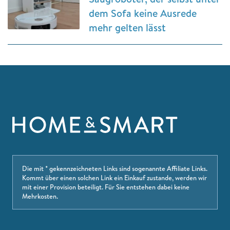
dem Sofa keine Ausrede
mehr gelten lässt
Die mit * gekennzeichneten Links sind sogenannte Affiliate Links.
Kommt über einen solchen Link ein Einkauf zustande, werden wir
mit einer Provision beteiligt. Für Sie entstehen dabei keine
Mehrkosten.