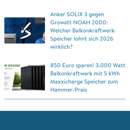
Anker SOLIX 3 gegen
Growatt NOAH 2000:
Welcher Balkonkraftwerk-
Speicher lohnt sich 2026
wirklich?
850 Euro sparen! 3.000 Watt
Balkonkraftwerk mit 5 kWh
Maxxicharge Speicher zum
Hammer-Preis