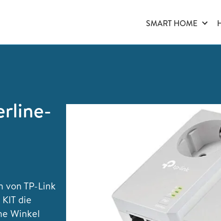
SMART HOME
rline-
 von TP-Link
KIT die
ene Winkel