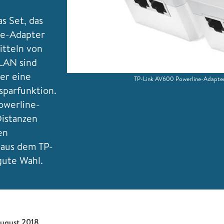
s Set, das
ne-Adapter
itteln von
LAN sind
ter eine
TP-Link AV600 Powerline-Adapter
sparfunktion.
owerline-
Distanzen
en
 aus dem TP-
gute Wahl.
August 2018