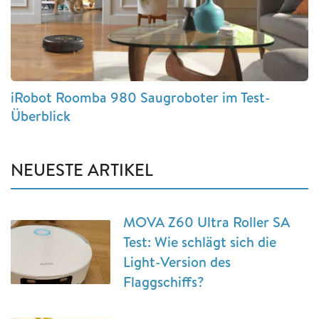
iRobot Roomba 980 Saugroboter im Test-
Überblick
NEUESTE ARTIKEL
MOVA Z60 Ultra Roller SA
Test: Wie schlägt sich die
Light-Version des
Flaggschiffs?