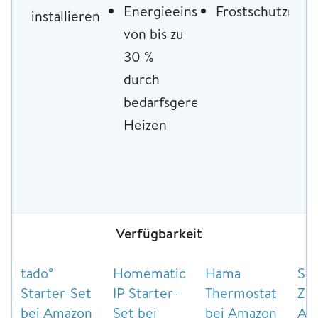
Energieeinsparungen
Frostschutzmod
installieren
von bis zu
30 %
durch
bedarfsgerechtes
Heizen
Verfügbarkeit
tado°
Homematic
Hama
Spi
Starter-Set
IP Starter-
Thermostat
Zig
bei Amazon
Set bei
bei Amazon
Am