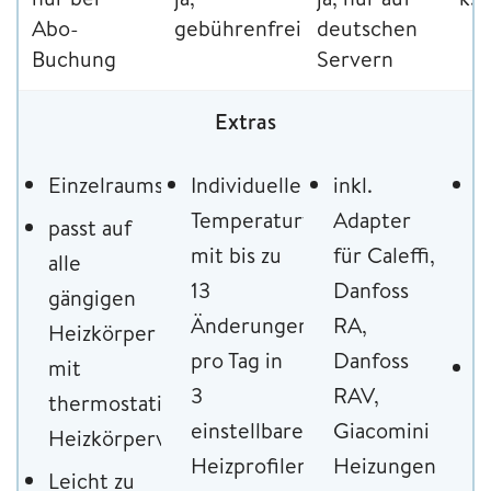
Abo-
gebührenfrei
deutschen
Buchung
Servern
Extras
Einzelraumsteuerung
Individuelle
inkl.
i
Temperaturverläufe
Adapter
A
passt auf
mit bis zu
für Caleffi,
(
alle
13
Danfoss
R
gängigen
Änderungen
RA,
R
Heizkörper
pro Tag in
Danfoss
mit
m
3
RAV,
thermostatischen
b
einstellbaren
Giacomini
Heizkörperventilen
D
Heizprofilen
Heizungen
Leicht zu