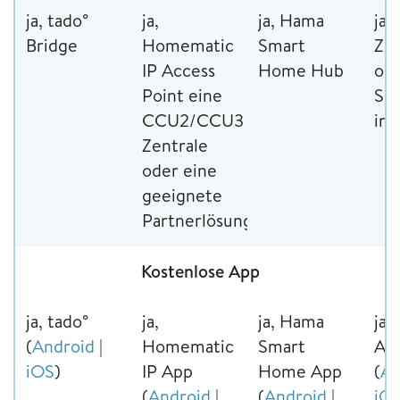
ja, tado°
ja,
ja, Hama
ja,
Bridge
Homematic
Smart
Zen
IP Access
Home Hub
od
Point eine
Sh
CCU2/CCU3
int
Zentrale
oder eine
geeignete
Partnerlösung
Kostenlose App
ja, tado°
ja,
ja, Hama
ja,
(
Android
|
Homematic
Smart
Ap
iOS
)
IP App
Home App
(
An
(
Android
|
(
Android
|
iO