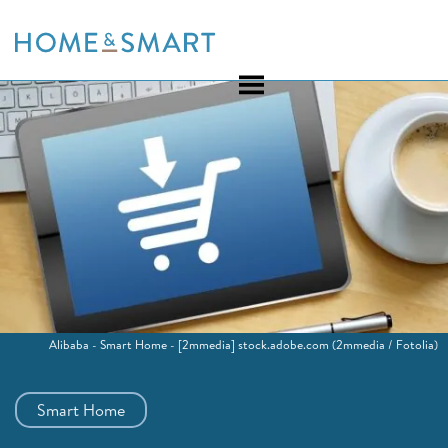
Skip
to
content
Alibaba - Smart Home - [2mmedia] stock.adobe.com
(2mmedia / Fotolia)
Smart Home