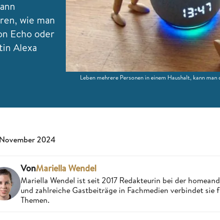
dann
ären, wie man
on Echo oder
tin Alexa
Leben mehrere Personen in einem Haushalt, kann man 
 November 2024
Von
Mariella Wendel
Mariella Wendel ist seit 2017 Redakteurin bei der homea
und zahlreiche Gastbeiträge in Fachmedien verbindet sie 
Themen.