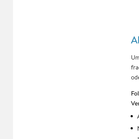
A
Um
fr
ode
Fo
Ve