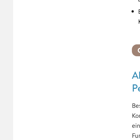
A
P
Be
Ko
ei
Fu