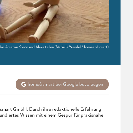
das Amazon Konto und Alexa teilen
(Mariella Wendel / homeandsmart)
home&smart bei Google bevorzugen
ndsmart GmbH. Durch ihre redaktionelle Erfahrung
fundiertes Wissen mit einem Gespür für praxisnahe