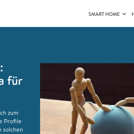
SMART HOME
:
 für
och zum
 Profile
n solchen