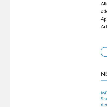
Al
od
Ap
Ar
N
MO
Sa
de