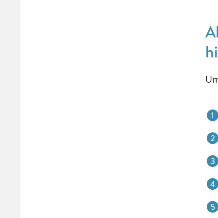
A
h
Um