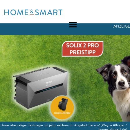
Skip
to
content
ANZEIGE
Unser ehemaliger Testsieger ist jetzt exklusiv im Angebot bei uns!
(Wayne Allinger /
homeandsmart.de)