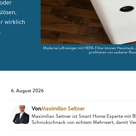
 oder
lösen.
r wirklich
.
Moderne Luftreiniger mit HEPA-Filter können Hausstaub, Al
profitieren von sauberer Rau
6. August 2026
Von
Maximilian Seitner
Maximilian Seitner ist Smart Home Experte mit Bl
Schnickschnack von echtem Mehrwert, damit Verbr