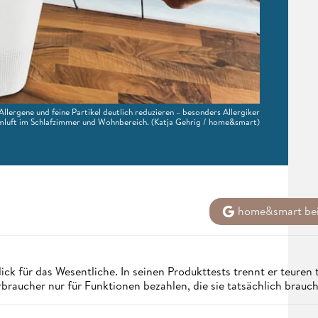
lergene und feine Partikel deutlich reduzieren – besonders Allergiker
mluft im Schlafzimmer und Wohnbereich.
(Katja Gehrig / home&smart)
home&smart bei
ick für das Wesentliche. In seinen Produkttests trennt er teuren
aucher nur für Funktionen bezahlen, die sie tatsächlich brauc