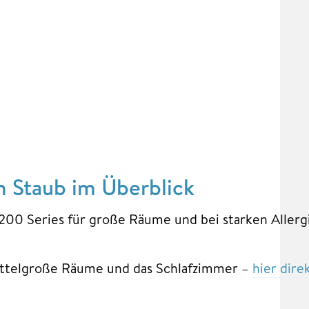
n Staub im Überblick
r 3200 Series für große Räume und bei starken Aller
 mittelgroße Räume und das Schlafzimmer –
hier dire