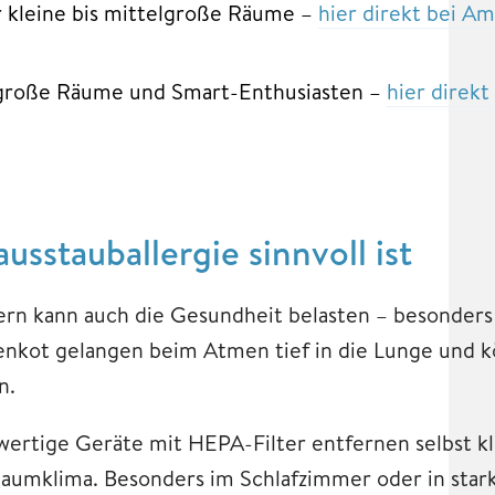
r kleine bis mittelgroße Räume –
hier direkt bei A
roße Räume und Smart-Enthusiasten –
hier direk
usstauballergie sinnvoll ist
dern kann auch die Gesundheit belasten – besonders 
benkot gelangen beim Atmen tief in die Lunge und 
n.
hwertige Geräte mit HEPA-Filter entfernen selbst kl
 Raumklima. Besonders im Schlafzimmer oder in star