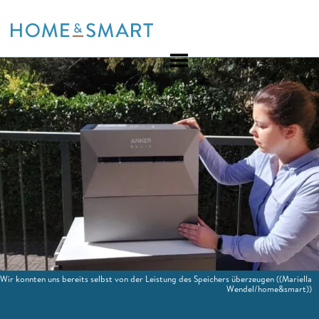
Skip
to
content
Wir konnten uns bereits selbst von der Leistung des Speichers überzeugen
((Mariella
Wendel/home&smart))