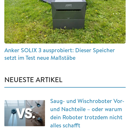
Anker SOLIX 3 ausprobiert: Dieser Speicher
setzt im Test neue Maßstäbe
NEUESTE ARTIKEL
Saug- und Wischroboter Vor-
und Nachteile – oder warum
dein Roboter trotzdem nicht
alles schafft