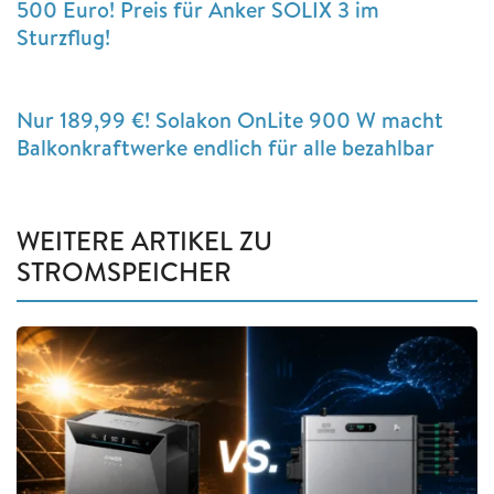
500 Euro! Preis für Anker SOLIX 3 im
Sturzflug!
Nur 189,99 €! Solakon OnLite 900 W macht
Balkonkraftwerke endlich für alle bezahlbar
WEITERE ARTIKEL ZU
STROMSPEICHER