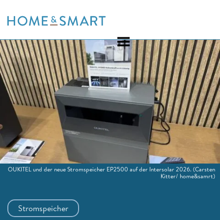
Skip
to
content
OUKITEL und der neue Stromspeicher EP2500 auf der Intersolar 2026.
(Carsten
Kitter/ home&samrt)
Stromspeicher