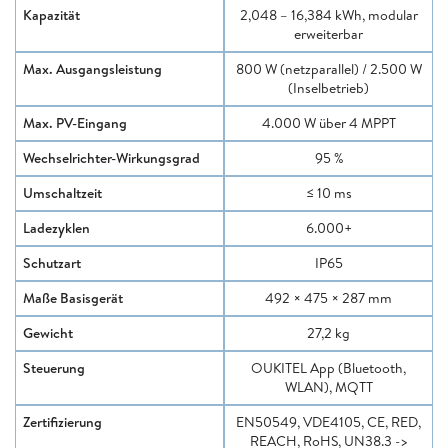
Kapazität
2,048 – 16,384 kWh, modular
erweiterbar
Max. Ausgangsleistung
800 W (netzparallel) / 2.500 W
(Inselbetrieb)
Max. PV-Eingang
4.000 W über 4 MPPT
Wechselrichter-Wirkungsgrad
95 %
Umschaltzeit
≤ 10 ms
Ladezyklen
6.000+
Schutzart
IP65
Maße Basisgerät
492 × 475 × 287 mm
Gewicht
27,2 kg
Steuerung
OUKITEL App (Bluetooth,
WLAN), MQTT
Zertifizierung
EN50549, VDE4105, CE, RED,
REACH, RoHS, UN38.3 ->