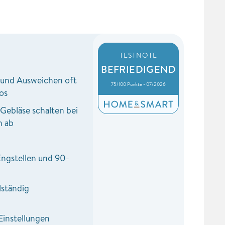
TESTNOTE
BEFRIEDIGEND
und Ausweichen oft
75/100 Punkte • 07/2026
os
ebläse schalten bei
 ab
ngstellen und 90-
lständig
instellungen