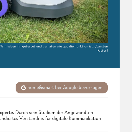
 haben ihn getestet und verraten wie gut die Funktion ist.
(Carsten
Kitter)
home&smart bei Google bevorzugen
 Experte. Durch sein Studium der Angewandten
undiertes Verständnis für digitale Kommunikation