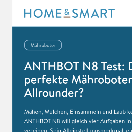
Skip
to
content
Mähroboter
ANTHBOT N8 Test: 
perfekte Mähroboter
Allrounder?
Mähen, Mulchen, Einsammeln und Laub k
ANTHBOT N8 will gleich vier Aufgaben i
vereinen. Sein Alleinstellungsmerkmal: ei