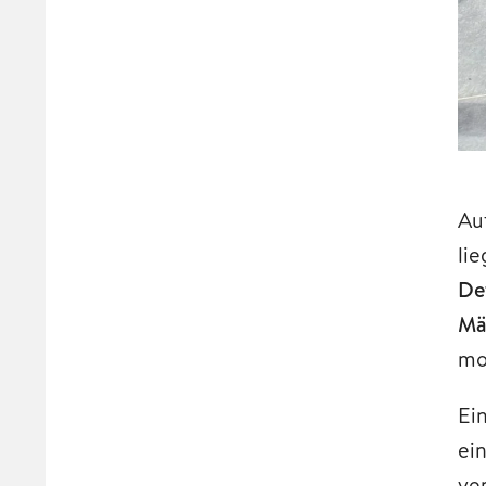
Auf
li
De
Mä
mo
Ei
ei
ve