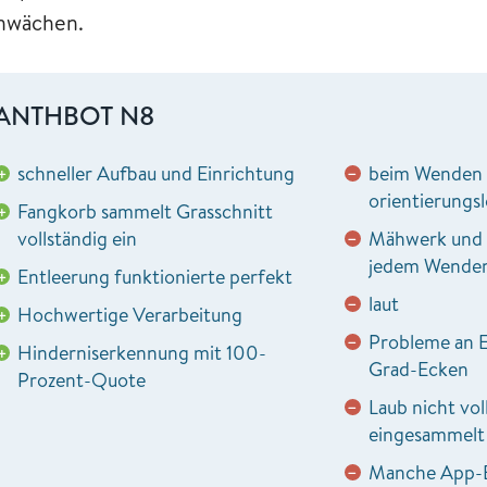
hwächen.
ANTHBOT N8
schneller Aufbau und Einrichtung
beim Wenden 
+
−
orientierungsl
Fangkorb sammelt Grasschnitt
+
vollständig ein
Mähwerk und G
−
jedem Wenden
Entleerung funktionierte perfekt
+
laut
−
Hochwertige Verarbeitung
+
Probleme an E
−
Hinderniserkennung mit 100-
+
Grad-Ecken
Prozent-Quote
Laub nicht vol
−
eingesammelt
Manche App-E
−