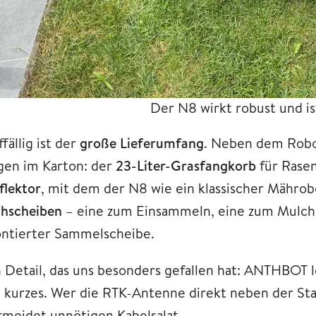
Der N8 wirkt robust und i
fällig ist der
große Lieferumfang
. Neben dem Robo
egen im Karton: der
23-Liter-Grasfangkorb
für Rasen
flektor
, mit dem der N8 wie ein klassischer Mähro
hscheiben
– eine zum Einsammeln, eine zum Mulche
ntierter Sammelscheibe.
n Detail, das uns besonders gefallen hat: ANTHBOT 
n kurzes. Wer die RTK-Antenne direkt neben der Stat
rmeidet unnötigen Kabelsalat.