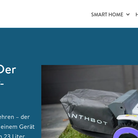
SMART HOME
Der
-
ehren – der
n einem Gerät
n 23 Liter