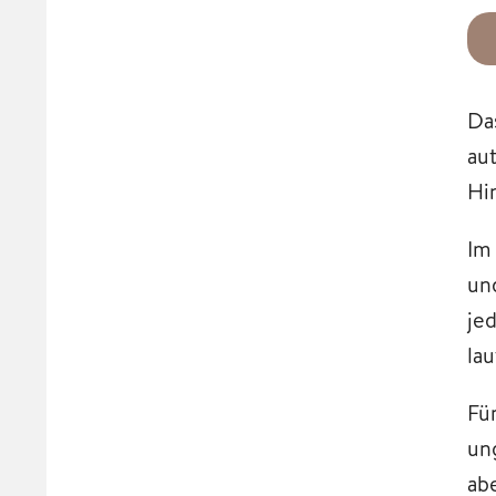
Da
au
Hi
Im
un
je
la
Fü
un
ab