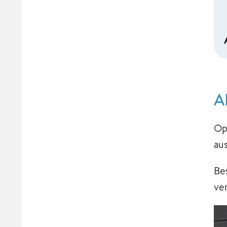
A
Op
au
Be
ve