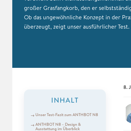
großer Grasfangkorb, den er selbstständig
Ob das ungewöhnliche Konzept in der Pra
überzeugt, zeigt unser ausführlicher Test.
8. 
INHALT
Unser Test-Fazit zum ANTHBOT N8
ANTHBOT N8 – Design &
Ausstattung im Überblick