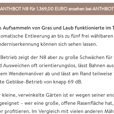
ANTHBOT N8 für 1.369,00 EURO ansehen bei ANTHBOT
s
Aufsammeln von Gras und Laub funktionierte im 
tomatische Entleerung an bis zu fünf frei wählbare
nderniserkennung können sich sehen lassen.
 Betrieb zeigt der N8 aber zu große Schwächen für
d Ausweichen oft orientierungslos, lässt Bahnen au
dem Wendemanöver ab und lässt am Rand teilweise
ute Gebläse-Betrieb von knapp 69 dB.
r kleine, verwinkelte Gärten ist er wegen seiner 
geeignet – wer eine große, offene Rasenfläche hat
er profitieren. Im Vergleich mit vielen anderen Mäh