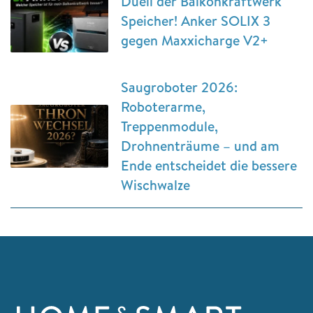
Duell der Balkonkraftwerk
Speicher! Anker SOLIX 3
gegen Maxxicharge V2+
Saugroboter 2026:
Roboterarme,
Treppenmodule,
Drohnenträume – und am
Ende entscheidet die bessere
Wischwalze