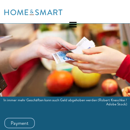
Skip
to
content
In immer mehr Geschäften kann auch Geld abgehoben werden
(Robert Kneschke /
Adobe Stock)
Payment