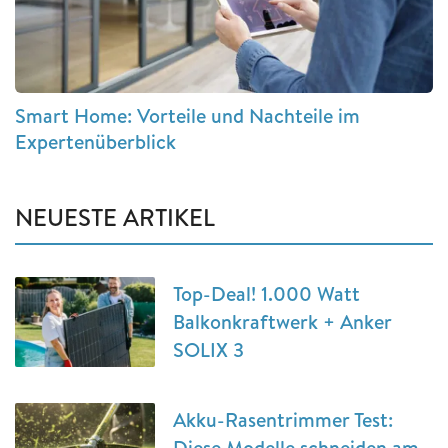
Smart Home: Vorteile und Nachteile im
Expertenüberblick
NEUESTE ARTIKEL
Top-Deal! 1.000 Watt
Balkonkraftwerk + Anker
SOLIX 3
Akku-Rasentrimmer Test:
Diese Modelle schneiden am