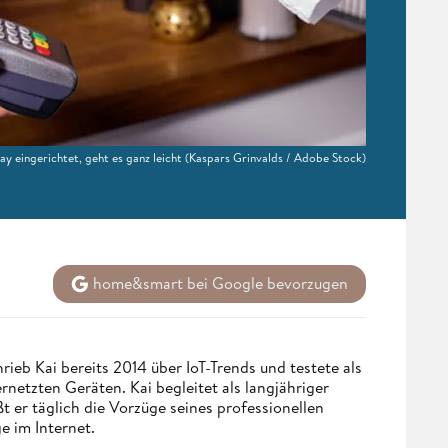
 eingerichtet, geht es ganz leicht
(Kaspars Grinvalds / Adobe Stock)
home&smart bei Google bevorzugen
eb Kai bereits 2014 über IoT-Trends und testete als
netzten Geräten. Kai begleitet als langjähriger
 er täglich die Vorzüge seines professionellen
e im Internet.