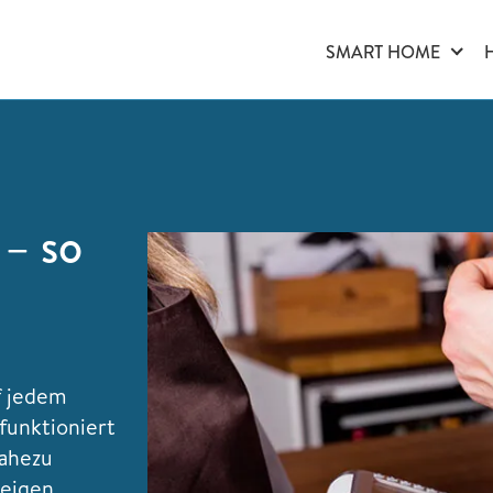
SMART HOME
 – so
f jedem
funktioniert
nahezu
zeigen,