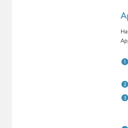
A
Ha
Ap