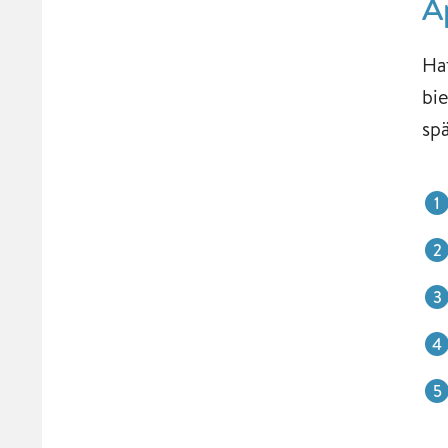
A
Ha
bi
sp