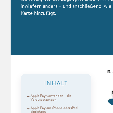
inwiefern anders – und anschließend, wie
Karte hinzufügt.
13.
INHALT
Apple Pay verwenden – die
Voraussetzungen
Apple Pay am iPhone oder iPad
einrichten